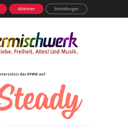
Ablehnen
Einstellungen
facebook
instagram
rss
soundcloud
vimeo
Bluesky
Sidebar
nterstützt das KFMW auf: