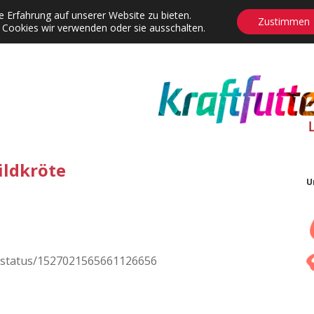
 Erfahrung auf unserer Website zu bieten.
Zustimmen
 Cookies wir verwenden oder sie ausschalten.
agrams
Contact
Adventskalender
Dropdown-Menü öffnen
ildkröte
U
/status/1527021565661126656