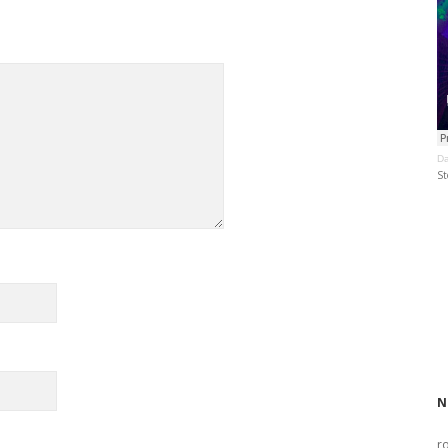
Da
St
N
r