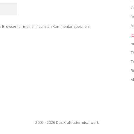
O
R
M
m Browser für meinen nächsten Kommentar speichern.
Je
m
T
T
B
A
2005 - 2026 Das Kraftfuttermischwerk