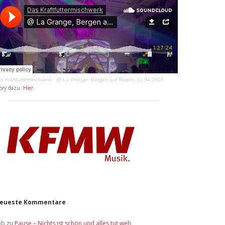
s Kraftfuttermischwerk
·
@ La Grange, Bergen auf Rügen, 11.04.2026
ory dazu:
Hier
.
eueste Kommentare
ob
zu
Pause – Nichts ist schön und alles tut weh