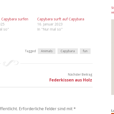
S
wi
 Capybara surfen
Capybara surft auf Capybara
025
16. Januar 2023
al so"
In "Nur mal so"
Tagged
Animals
Capybara
fun
Nächster Beitrag
Federkissen aus Holz
fentlicht.
Erforderliche Felder sind mit
*
L