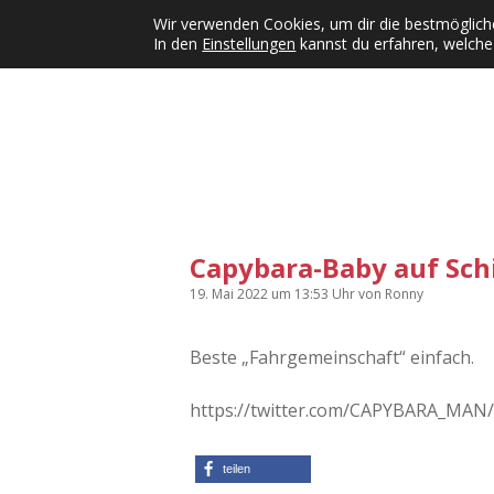
Wir verwenden Cookies, um dir die bestmögliche
In den
Einstellungen
kannst du erfahren, welche
Kategorien
KFMW-Disco
Dates
Inst
Dropdown-Menü öffnen
Capybara-Baby auf Sch
19. Mai 2022
um 13:53 Uhr
von
Ronny
Beste „Fahrgemeinschaft“ einfach.
https://twitter.com/CAPYBARA_MAN
teilen