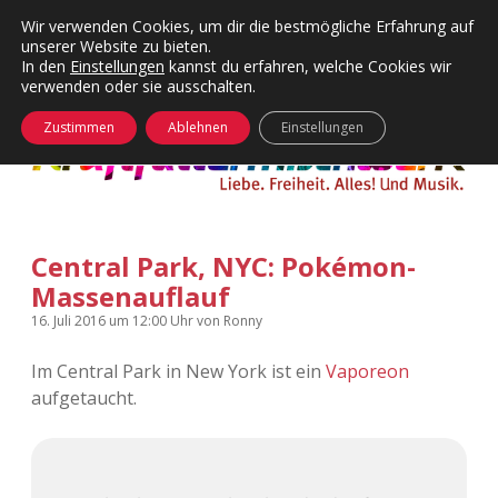
Wir verwenden Cookies, um dir die bestmögliche Erfahrung auf
unserer Website zu bieten.
Menü
Kategorien
Dropdown-
In den
Einstellungen
kannst du erfahren, welche Cookies wir
öffnen
Menü
verwenden oder sie ausschalten.
öffnen
24 Hours Chilling
KFMW-Disco
Zustimmen
Ablehnen
Einstellungen
Die Wende
Dates
Instagrams
Doku
Central Park, NYC: Pokémon-
KFMW-Disco
Contact
Massenauflauf
Adventskalender
kfmw.stuff
Dropdown-
16. Juli 2016
um 12:00 Uhr
von
Ronny
Menü
öffnen
Im Central Park in New York ist ein
Vaporeon
Adventskalender 2010
Kopfkinomusik
facebook
instagram
rss
soundcloud
vimeo
Bluesky
aufgetaucht.
Adventskalender 2011
Nur mal so
Adventskalender 2012
Täglicher Sinnwahn