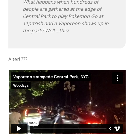
What happens when hundreds of
people are gathered at the edge of
Adventskalender 2013
Visuelles
Central Park to play Pokemon Go at
11pm’ish and a Vaporeon shows up in
Adventskalender 2014
Wandnotizen
the park? Well….this!
Adventskalender 2015
Adventskalender 2016
Alter! ???
Adventskalender 2017
Adventskalender 2018
Adventskalender 2019
Adventskalender 2020
Adventskalender 2021