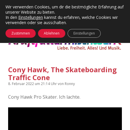
Wir verwenden Cookies, um dir die bestmögliche Erfahrung auf
unserer Website zu bieten.
Menü
Kategorien
Dropdown-
In den
Einstellungen
kannst du erfahren, welche Cookies wir
öffnen
Menü
verwenden oder sie ausschalten.
öffnen
24 Hours Chilling
KFMW-Disco
Zustimmen
Ablehnen
Einstellungen
Die Wende
Dates
Instagrams
Doku
Cony Hawk, The Skateboarding
KFMW-Disco
Contact
Traffic Cone
Adventskalender
kfmw.stuff
Dropdown-
8. Februar 2022
um 21:14 Uhr
von
Ronny
Menü
öffnen
Cony Hawk Pro Skater. Ich lachte.
Adventskalender 2010
Kopfkinomusik
facebook
instagram
rss
soundcloud
vimeo
Bluesky
Adventskalender 2011
Nur mal so
Adventskalender 2012
Täglicher Sinnwahn