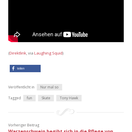
Adventskalender 2013
Visuelles
Adventskalender 2014
Wandnotizen
Adventskalender 2015
Adventskalender 2016
(
Direktlink
, via
Laughing Squid
)
Adventskalender 2017
teilen
Adventskalender 2018
Veröffentlicht in
Nur mal so
Adventskalender 2019
Tagged
fun
Skate
Tony Hawk
Adventskalender 2020
Adventskalender 2021
Vorheriger Beitrag
Warzenschwein begibt sich in die Pflege von