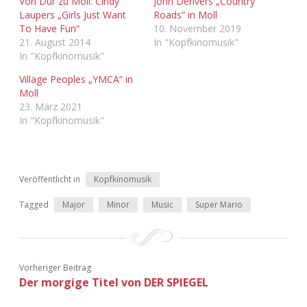
Von Dur zu Moll: Cindy
John Denvers „Country
Adventskalender 2022
Laupers „Girls Just Want
Roads“ in Moll
To Have Fun“
10. November 2019
21. August 2014
In "Kopfkinomusik"
Adventskalender 2023
In "Kopfkinomusik"
Adventskalender 2024
Village Peoples „YMCA“ in
Moll
23. März 2021
In "Kopfkinomusik"
Veröffentlicht in
Kopfkinomusik
Tagged
Major
Minor
Music
Super Mario
Vorheriger Beitrag
Der morgige Titel von DER SPIEGEL