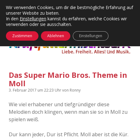
Wir verwenden Cookies, um dir die bestmögliche Erfahrung auf
unserer Website zu bieten.
Menü
Kategorien
Dropdown-
In den
Einstellungen
kannst du erfahren, welche Cookies wir
öffnen
Menü
verwenden oder sie ausschalten.
öffnen
24 Hours Chilling
KFMW-Disco
Zustimmen
Ablehnen
Einstellungen
Die Wende
Dates
Instagrams
Doku
Das Super Mario Bros. Theme in
KFMW-Disco
Contact
Moll
Adventskalender
kfmw.stuff
Dropdown-
3. Februar 2017
um 22:23 Uhr
von
Ronny
Menü
öffnen
Wie viel erhabener und tiefgründiger diese
Adventskalender 2010
Kopfkinomusik
facebook
instagram
rss
soundcloud
vimeo
Bluesky
Melodien doch klingen, wenn man sie so in Moll zu
spielen weiß.
Adventskalender 2011
Nur mal so
Dur kann jeder, Dur ist Pflicht. Moll aber ist die Kür.
Adventskalender 2012
Täglicher Sinnwahn