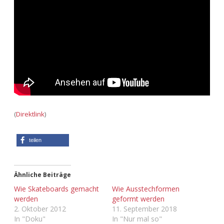
Adventskalender 2013
Visuelles
Adventskalender 2014
Wandnotizen
Adventskalender 2015
Adventskalender 2016
Adventskalender 2017
(
Direktlink
)
Adventskalender 2018
teilen
Adventskalender 2019
Ähnliche Beiträge
Adventskalender 2020
Wie Skateboards gemacht
Wie Ausstechformen
werden
geformt werden
Adventskalender 2021
2. Oktober 2012
11. September 2018
In "Doku"
In "Nur mal so"