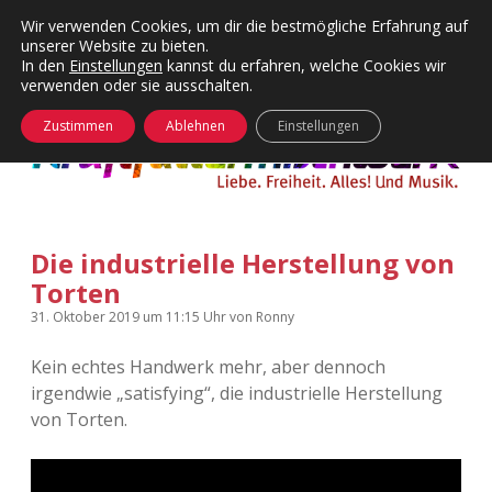
Wir verwenden Cookies, um dir die bestmögliche Erfahrung auf
unserer Website zu bieten.
Menü
Kategorien
Dropdown-
In den
Einstellungen
kannst du erfahren, welche Cookies wir
öffnen
Menü
verwenden oder sie ausschalten.
öffnen
24 Hours Chilling
KFMW-Disco
Zustimmen
Ablehnen
Einstellungen
Die Wende
Dates
Instagrams
Doku
Die industrielle Herstellung von
KFMW-Disco
Contact
Torten
Adventskalender
kfmw.stuff
Dropdown-
31. Oktober 2019
um 11:15 Uhr
von
Ronny
Menü
öffnen
Kein echtes Handwerk mehr, aber dennoch
Adventskalender 2010
Kopfkinomusik
facebook
instagram
rss
soundcloud
vimeo
Bluesky
irgendwie „satisfying“, die industrielle Herstellung
von Torten.
Adventskalender 2011
Nur mal so
Adventskalender 2012
Täglicher Sinnwahn