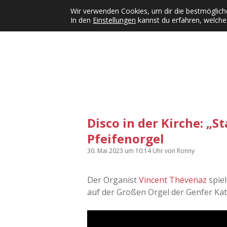
Wir verwenden Cookies, um dir die bestmögliche
In den
Einstellungen
kannst du erfahren, welche
Kategorien
KFMW-Disco
Dates
Inst
Dropdown-Menü öffnen
Disco in der Kirche: „St
Pfeifenorgel
30. Mai 2023
um 10:14 Uhr
von
Ronny
Der Organist
Vincent Thévenaz
spiel
auf der Großen Orgel der Genfer Kath