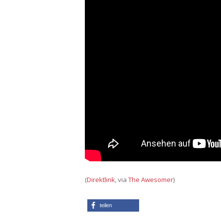
(
Direktlink
, via
The Awesomer
)
teilen