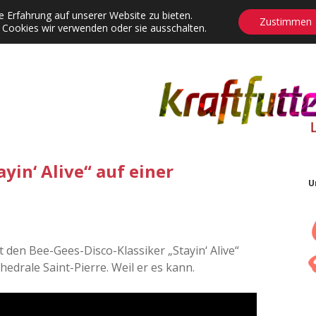
 Erfahrung auf unserer Website zu bieten.
Zustimmen
 Cookies wir verwenden oder sie ausschalten.
agrams
Contact
Adventskalender
Dropdown-Menü öffnen
ayin‘ Alive“ auf einer
U
t den Bee-Gees-Disco-Klassiker „Stayin‘ Alive“
edrale Saint-Pierre. Weil er es kann.