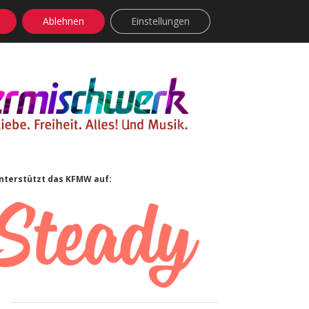
Ablehnen
Einstellungen
facebook
instagram
rss
soundcloud
vimeo
Bluesky
Sidebar
nterstützt das KFMW auf: