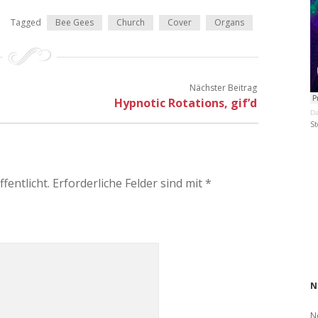
Tagged
Bee Gees
Church
Cover
Organs
Nächster Beitrag
Hypnotic Rotations, gif’d
Da
St
fentlicht.
Erforderliche Felder sind mit
*
N
N