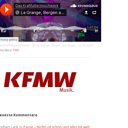
s Kraftfuttermischwerk
·
@ La Grange, Bergen auf Rügen, 11.04.2026
ory dazu:
Hier
.
eueste Kommentare
orbert Lack
zu
Pause – Nichts ist schön und alles tut weh