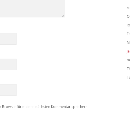
r
O
R
F
M
Je
m
T
T
m Browser für meinen nächsten Kommentar speichern.