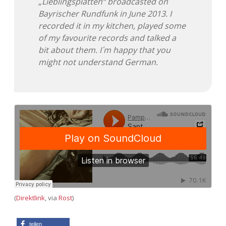
„Lieblingsplatten“ broadcasted on
Bayrischer Rundfunk in June 2013. I
Adventskalender 2013
Visuelles
recorded it in my kitchen, played some
of my favourite records and talked a
Adventskalender 2014
Wandnotizen
bit about them. I´m happy that you
might not understand German.
Adventskalender 2015
Adventskalender 2016
Adventskalender 2017
Adventskalender 2018
Adventskalender 2019
Adventskalender 2020
(
Direktlink
, via
Rost
)
Adventskalender 2021
teilen