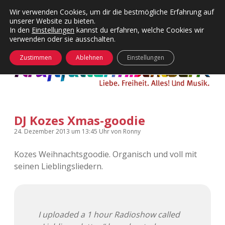
Wir verwenden Cookies, um dir die bestmögliche Erfahrung auf
unserer Website zu bieten.
Menü
Kategorien
Dropdown-
In den
Einstellungen
kannst du erfahren, welche Cookies wir
öffnen
Menü
verwenden oder sie ausschalten.
öffnen
24 Hours Chilling
KFMW-Disco
Zustimmen
Ablehnen
Einstellungen
Die Wende
Dates
Instagrams
Doku
DJ Kozes Xmas-goodie
KFMW-Disco
Contact
24. Dezember 2013
um 13:45 Uhr
von
Ronny
Adventskalender
kfmw.stuff
Dropdown-
Menü
Kozes Weihnachtsgoodie. Organisch und voll mit
öffnen
seinen Lieblingsliedern.
Adventskalender 2010
Kopfkinomusik
facebook
instagram
rss
soundcloud
vimeo
Bluesky
Adventskalender 2011
Nur mal so
I uploaded a 1 hour Radioshow called
Adventskalender 2012
Täglicher Sinnwahn