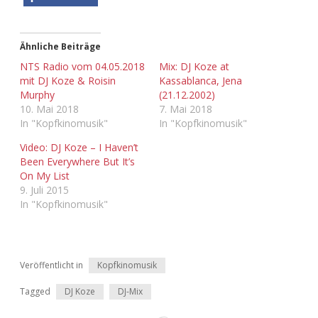
Adventskalender 2022
Adventskalender 2023
Ähnliche Beiträge
NTS Radio vom 04.05.2018
Mix: DJ Koze at
Adventskalender 2024
mit DJ Koze & Roisin
Kassablanca, Jena
Murphy
(21.12.2002)
10. Mai 2018
7. Mai 2018
In "Kopfkinomusik"
In "Kopfkinomusik"
Video: DJ Koze – I Haven’t
Been Everywhere But It’s
On My List
9. Juli 2015
In "Kopfkinomusik"
Veröffentlicht in
Kopfkinomusik
Tagged
DJ Koze
DJ-Mix