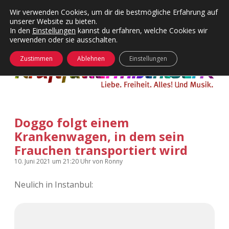
Wir verwenden Cookies, um dir die bestmögliche Erfahrung auf
unserer Website zu bieten.
Menü
Kategorien
Dropdown-
In den
Einstellungen
kannst du erfahren, welche Cookies wir
öffnen
Menü
verwenden oder sie ausschalten.
öffnen
24 Hours Chilling
KFMW-Disco
Zustimmen
Ablehnen
Einstellungen
Die Wende
Dates
Instagrams
Doku
Doggo folgt einem
KFMW-Disco
Contact
Krankenwagen, in dem sein
Adventskalender
kfmw.stuff
Frauchen transportiert wird
Dropdown-
Menü
10. Juni 2021
um 21:20 Uhr
von
Ronny
öffnen
Adventskalender 2010
Kopfkinomusik
facebook
instagram
rss
soundcloud
vimeo
Bluesky
Neulich in Instanbul:
Adventskalender 2011
Nur mal so
Adventskalender 2012
Täglicher Sinnwahn