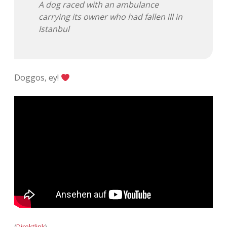
A dog raced with an ambulance
Adventskalender 2013
Visuelles
carrying its owner who had fallen ill in
Istanbul
Adventskalender 2014
Wandnotizen
Adventskalender 2015
Doggos, ey!
Adventskalender 2016
Adventskalender 2017
Adventskalender 2018
Adventskalender 2019
Adventskalender 2020
Adventskalender 2021
(
Direktlink
)