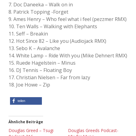
7. Doc Daneeka – Walk on in
Adventskalender 2022
8. Patrick Topping -Forget
9. Ames Henry – Who feel what i feel (pezzmer RMX)
Adventskalender 2023
10. Ten Walls – Walking with Elephants
11. Seff – Breakin
Adventskalender 2024
12. Hot Since 82 – Like you (Audiojack RMX)
13. Sebo K – Avalanche
14. White Lamp – Ride With you (Mike Dehnert RMX)
15. Ruede Hagelstein – Minus
16. DJ Tennis – Floating Boy
17. Christian Nielsen – Far from lazy
18. Joe Howe – Zip
teilen
Ähnliche Beiträge
Douglas Greed – Tsugi
Douglas Greeds Podcast-