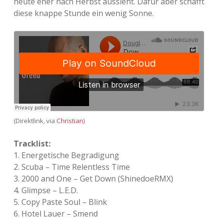
heute eher nach Herbst aussieht. Dafür aber schafft
diese knappe Stunde ein wenig Sonne.
Adventskalender 2013
Visuelles
Adventskalender 2014
Wandnotizen
Adventskalender 2015
Adventskalender 2016
Adventskalender 2017
(Direktlink, via
Christian
)
Adventskalender 2018
Tracklist:
1. Energetische Begradigung
Adventskalender 2019
2. Scuba – Time Relentless Time
3. 2000 and One – Get Down (ShinedoeRMX)
Adventskalender 2020
4. Glimpse – L.E.D.
5. Copy Paste Soul – Blink
Adventskalender 2021
6. Hotel Lauer – Smend