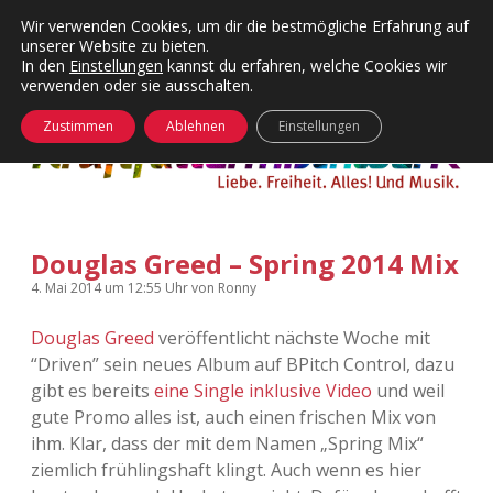
Wir verwenden Cookies, um dir die bestmögliche Erfahrung auf
unserer Website zu bieten.
Menü
Kategorien
Dropdown-
In den
Einstellungen
kannst du erfahren, welche Cookies wir
öffnen
Menü
verwenden oder sie ausschalten.
öffnen
24 Hours Chilling
KFMW-Disco
Zustimmen
Ablehnen
Einstellungen
Die Wende
Dates
Instagrams
Doku
Douglas Greed – Spring 2014 Mix
KFMW-Disco
Contact
4. Mai 2014
um 12:55 Uhr
von
Ronny
Adventskalender
kfmw.stuff
Dropdown-
Menü
Douglas Greed
veröffentlicht nächste Woche mit
öffnen
“Driven” sein neues Album auf BPitch Control, dazu
Adventskalender 2010
Kopfkinomusik
facebook
instagram
rss
soundcloud
vimeo
Bluesky
gibt es bereits
eine Single inklusive Video
und weil
gute Promo alles ist, auch einen frischen Mix von
Adventskalender 2011
Nur mal so
ihm. Klar, dass der mit dem Namen „Spring Mix“
ziemlich frühlingshaft klingt. Auch wenn es hier
Adventskalender 2012
Täglicher Sinnwahn