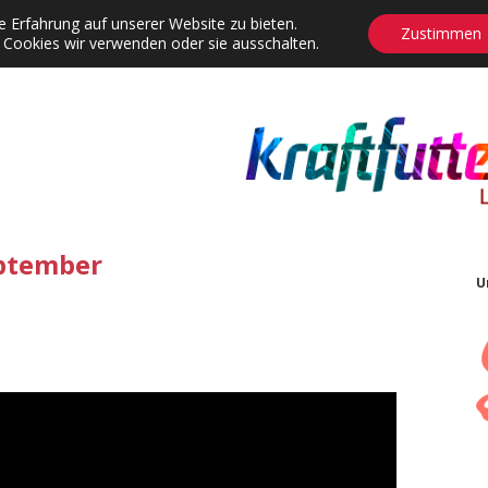
 Erfahrung auf unserer Website zu bieten.
Zustimmen
 Cookies wir verwenden oder sie ausschalten.
agrams
Contact
Adventskalender
Dropdown-Menü öffnen
eptember
U