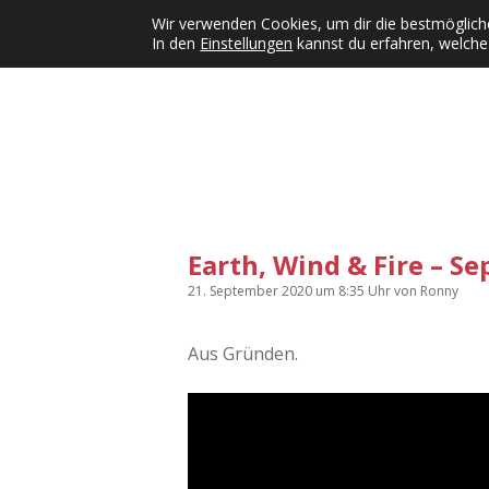
Wir verwenden Cookies, um dir die bestmögliche
In den
Einstellungen
kannst du erfahren, welche
Kategorien
KFMW-Disco
Dates
Inst
Dropdown-Menü öffnen
Earth, Wind & Fire – S
21. September 2020
um 8:35 Uhr
von
Ronny
Aus Gründen.