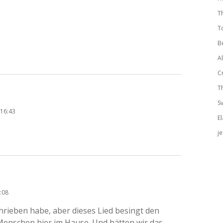
T
T
B
A
C
T
S
 16:43
El
j
:08
hrieben habe, aber dieses Lied besingt den
Menschen hier im Hause. Und hätten wir das