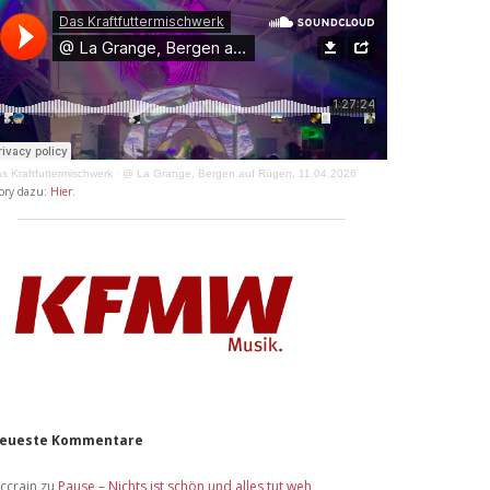
s Kraftfuttermischwerk
·
@ La Grange, Bergen auf Rügen, 11.04.2026
ory dazu:
Hier
.
eueste Kommentare
ccrain
zu
Pause – Nichts ist schön und alles tut weh