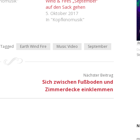
inomusik"
Wind & Fires „September“
auf den Sack gehen
5. Oktober 2017
In "Kopfkinomusik"
Tagged
Earth Wind Fire
Music Video
September
Da
St
Nächster Beitrag
Sich zwischen Fußboden und
Zimmerdecke einklemmen
N
m