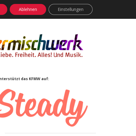
Ablehnen
Einstellungen
facebook
instagram
rss
soundcloud
vimeo
Bluesky
Sidebar
nterstützt das KFMW auf: