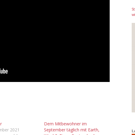
S
wi
r
Dem Mitbewohner im
ember 2021
September täglich mit Earth,
L