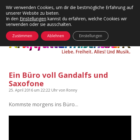
Wir verwenden Cookies, um dir die bestmögliche Erfahrung auf
unserer Website zu bieten.
Menü
Kategorien
Dropdown-
In den
Einstellungen
kannst du erfahren, welche Cookies wir
öffnen
Menü
verwenden oder sie ausschalten.
öffnen
24 Hours Chilling
KFMW-Disco
Zustimmen
Ablehnen
Einstellungen
Die Wende
Dates
Instagrams
Doku
Ein Büro voll Gandalfs und
KFMW-Disco
Contact
Saxofone
Adventskalender
kfmw.stuff
Dropdown-
25. April 2016
um 22:22 Uhr
von
Ronny
Menü
öffnen
Kommste morgens ins Büro…
Adventskalender 2010
Kopfkinomusik
facebook
instagram
rss
soundcloud
vimeo
Bluesky
Adventskalender 2011
Nur mal so
Adventskalender 2012
Täglicher Sinnwahn