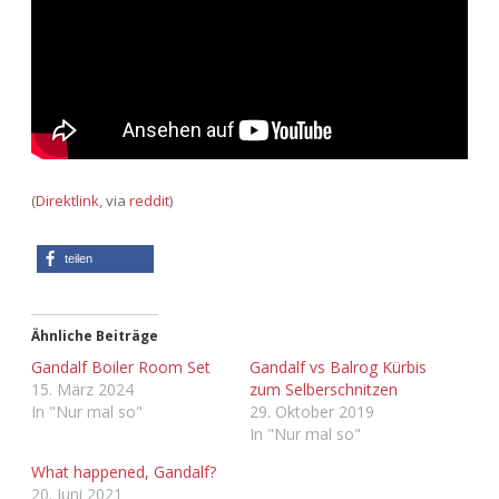
Adventskalender 2013
Visuelles
Adventskalender 2014
Wandnotizen
Adventskalender 2015
Adventskalender 2016
(
Direktlink
, via
reddit
)
Adventskalender 2017
teilen
Adventskalender 2018
Ähnliche Beiträge
Adventskalender 2019
Gandalf Boiler Room Set
Gandalf vs Balrog Kürbis
15. März 2024
zum Selberschnitzen
Adventskalender 2020
In "Nur mal so"
29. Oktober 2019
In "Nur mal so"
Adventskalender 2021
What happened, Gandalf?
20. Juni 2021