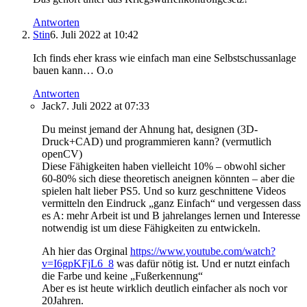
Antworten
Stin
6. Juli 2022 at 10:42
Ich finds eher krass wie einfach man eine Selbstschussanlage
bauen kann… O.o
Antworten
Jack
7. Juli 2022 at 07:33
Du meinst jemand der Ahnung hat, designen (3D-
Druck+CAD) und programmieren kann? (vermutlich
openCV)
Diese Fähigkeiten haben vielleicht 10% – obwohl sicher
60-80% sich diese theoretisch aneignen könnten – aber die
spielen halt lieber PS5. Und so kurz geschnittene Videos
vermitteln den Eindruck „ganz Einfach“ und vergessen dass
es A: mehr Arbeit ist und B jahrelanges lernen und Interesse
notwendig ist um diese Fähigkeiten zu entwickeln.
Ah hier das Orginal
https://www.youtube.com/watch?
v=I6gpKFjL6_8
was dafür nötig ist. Und er nutzt einfach
die Farbe und keine „Fußerkennung“
Aber es ist heute wirklich deutlich einfacher als noch vor
20Jahren.