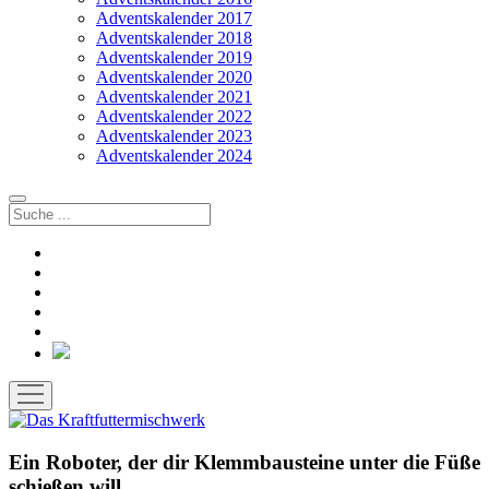
Adventskalender 2017
Adventskalender 2018
Adventskalender 2019
Adventskalender 2020
Adventskalender 2021
Adventskalender 2022
Adventskalender 2023
Adventskalender 2024
Suchen
facebook
instagram
rss
soundcloud
vimeo
Bluesky
Menü
öffnen
Ein Roboter, der dir Klemmbausteine unter die Füße
schießen will