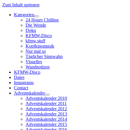
Zum Inhalt springen
Kategorien
Dropdown-
24 Hours Chilling
Menü
Die Wende
öffnen
Doku
KFMW-Disco
kfmw.stuff
Kopfkinomusik
Nur mal so
Täglicher Sinnwahn
Visuelles
Wandnotizen
KFMW-Disco
Dates
Instagrams
Contact
Adventskalender
Dropdown-
Adventskalender 2010
Menü
Adventskalender 2011
öffnen
Adventskalender 2012
Adventskalender 2013
Adventskalender 2014
Adventskalender 2015
Adventskalender 2016