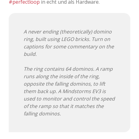
#perfectloop
in echt und als Hardware.
Adventskalender 2013
Visuelles
Adventskalender 2014
Wandnotizen
A never ending (theoretically) domino
ring, built using LEGO bricks. Turn on
Adventskalender 2015
captions for some commentary on the
build.
Adventskalender 2016
The ring contains 64 dominos. A ramp
Adventskalender 2017
runs along the inside of the ring,
opposite the falling dominos, to lift
Adventskalender 2018
them back up. A Mindstorms EV3 is
used to monitor and control the speed
Adventskalender 2019
of the ramp so that it matches the
falling dominos.
Adventskalender 2020
Adventskalender 2021