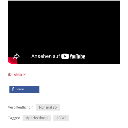
Adventskalender 2022
Adventskalender 2023
Adventskalender 2024
(
Direktlink
)
teilen
Veröffentlicht in
Nur mal so
Tagged
#perfectloop
LEGO