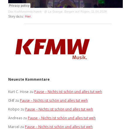
Das Kraftfuttermischwerk
·
@ La Grange, Bergen auf Rügen, 11.04.2026
Story dazu:
Hier
.
Neueste Kommentare
Kurt C. Hose
zu
Pause – Nichts ist schön und alles tut weh
0l4f
zu
Pause – Nichts ist schön und alles tut weh
Kobpo
zu
Pause – Nichts ist schön und alles tut weh
Andreas
zu
Pause – Nichts ist schön und alles tut weh
Marcel
zu
Pause – Nichts ist schön und alles tut weh