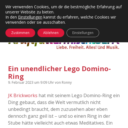
Wir verwenden Cookies, um dir die bestmögliche Erfahrung auf
unserer Website zu bieten.
Menü
Kategorien
Dropdown-
In den
Einstellungen
kannst du erfahren, welche Cookies wir
öffnen
Menü
verwenden oder sie ausschalten.
öffnen
24 Hours Chilling
KFMW-Disco
Zustimmen
Ablehnen
Einstellungen
Die Wende
Dates
Instagrams
Doku
Ein unendlicher Lego Domino-
KFMW-Disco
Contact
Ring
Adventskalender
kfmw.stuff
Dropdown-
9. Februar 2023
um 9:09 Uhr
von
Ronny
Menü
öffnen
JK Brickworks
hat mit seinem Lego Domino-Ring ein
Adventskalender 2010
Kopfkinomusik
facebook
instagram
rss
soundcloud
vimeo
Bluesky
Ding gebaut, dass die Welt vermutlich nicht
unbedingt braucht, dem zuzusehen aber eben
Adventskalender 2011
Nur mal so
dennoch ganz geil ist – und so einen Ring in der
Stube hätte vielleicht auch etwas Meditatives. Ein
Adventskalender 2012
Täglicher Sinnwahn