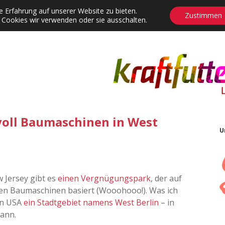
 Erfahrung auf unserer Website zu bieten.
Zustimmen
 Cookies wir verwenden oder sie ausschalten.
agrams
Contact
Adventskalender
Dropdown-Menü öffnen
oll Baumaschinen in West
U
w Jersey gibt es
einen Vergnügungspark
, der auf
en Baumaschinen basiert (Wooohooo!). Was ich
en USA
ein Stadtgebiet namens West Berlin
– in
ann.