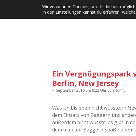
Wir verwenden Cookies, um dir die bestmögliche
In den
Einstellungen
kannst du erfahren, welche
Kategorien
KFMW-Disco
Dates
Inst
Dropdown-Menü öffnen
Ein Vergnügungspark v
Berlin, New Jersey
1. September 2016
um 9:22 Uhr
von
Ronny
Was ich bis eben nicht wusste: in Ne
dem Einsatz von Baggern und ander
außerdem nicht wusste: es gibt in d
dem man auf Baggern Spaß haben k