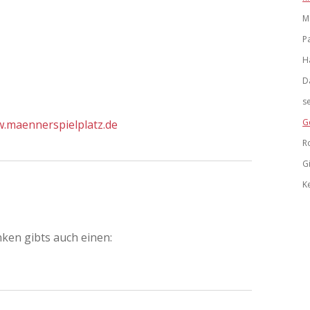
M
P
H
D
s
G
w.maennerspielplatz.de
R
G
K
ken gibts auch einen: