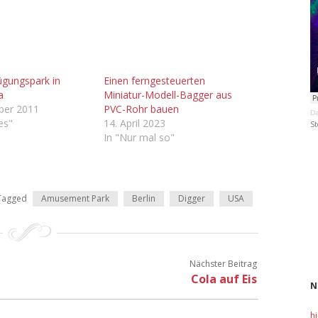
ügungspark in
Einen ferngesteuerten
a
Miniatur-Modell-Bagger aus
ber 2011
PVC-Rohr bauen
Da
les"
14. April 2023
St
In "Nur mal so"
Tagged
Amusement Park
Berlin
Digger
USA
Nächster Beitrag
Cola auf Eis
N
h