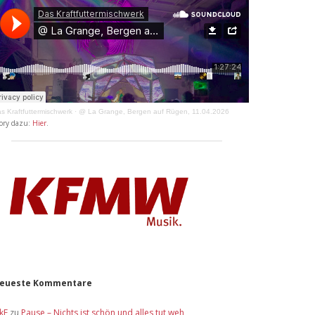
s Kraftfuttermischwerk
·
@ La Grange, Bergen auf Rügen, 11.04.2026
ory dazu:
Hier
.
eueste Kommentare
ikE
zu
Pause – Nichts ist schön und alles tut weh