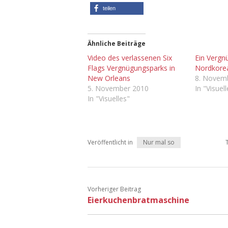
teilen
Ähnliche Beiträge
Video des verlassenen Six
Ein Vergn
Flags Vergnügungsparks in
Nordkore
New Orleans
8. Novem
5. November 2010
In "Visuel
In "Visuelles"
Veröffentlicht in
Nur mal so
Vorheriger Beitrag
Eierkuchenbratmaschine