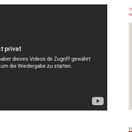
S
wi
L