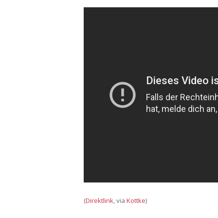
(
Direktlink
, via
Kottke
)