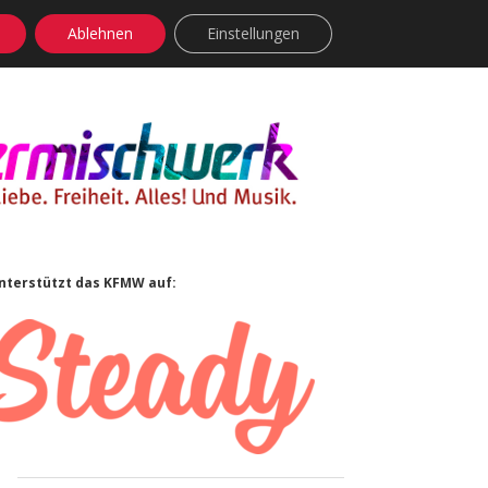
Ablehnen
Einstellungen
facebook
instagram
rss
soundcloud
vimeo
Bluesky
Sidebar
nterstützt das KFMW auf: