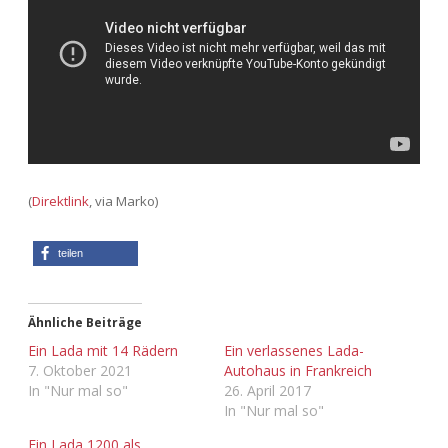
Adventskalender 2013
Visuelles
Adventskalender 2014
Wandnotizen
Adventskalender 2015
Adventskalender 2016
(
Direktlink
, via Marko)
Adventskalender 2017
teilen
Adventskalender 2018
Adventskalender 2019
Ähnliche Beiträge
Ein Lada mit 14 Rädern
Ein verlassenes Lada-
Adventskalender 2020
7. Oktober 2021
Autohaus in Frankreich
In "Nur mal so"
26. April 2017
In "Nur mal so"
Adventskalender 2021
Ein Lada 1200 als