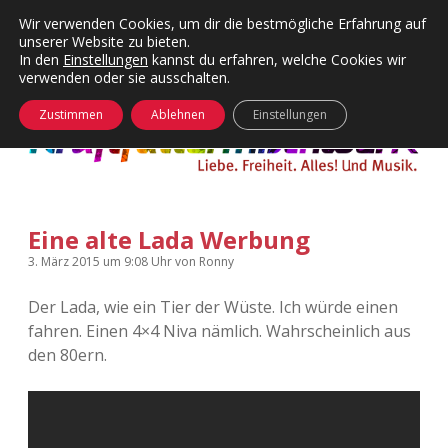
Wir verwenden Cookies, um dir die bestmögliche Erfahrung auf
unserer Website zu bieten.
Menü
Kategorien
Dropdown-
In den
Einstellungen
kannst du erfahren, welche Cookies wir
öffnen
Menü
verwenden oder sie ausschalten.
öffnen
24 Hours Chilling
KFMW-Disco
Zustimmen
Ablehnen
Einstellungen
Die Wende
Dates
Instagrams
Doku
Eine alte Lada Werbung
KFMW-Disco
Contact
3. März 2015
um 9:08 Uhr
von
Ronny
Adventskalender
kfmw.stuff
Dropdown-
Menü
Der Lada, wie ein Tier der Wüste. Ich würde einen
öffnen
fahren. Einen 4×4 Niva nämlich. Wahrscheinlich aus
Adventskalender 2010
Kopfkinomusik
facebook
instagram
rss
soundcloud
vimeo
Bluesky
den 80ern.
Adventskalender 2011
Nur mal so
Adventskalender 2012
Täglicher Sinnwahn