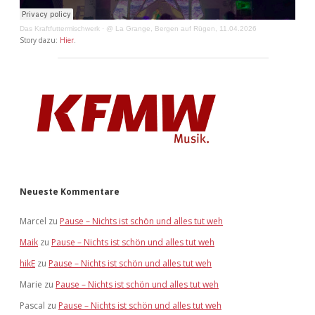
Das Kraftfuttermischwerk
·
@ La Grange, Bergen auf Rügen, 11.04.2026
Story dazu:
Hier
.
Neueste Kommentare
Marcel
zu
Pause – Nichts ist schön und alles tut weh
Maik
zu
Pause – Nichts ist schön und alles tut weh
hikE
zu
Pause – Nichts ist schön und alles tut weh
Marie
zu
Pause – Nichts ist schön und alles tut weh
Pascal
zu
Pause – Nichts ist schön und alles tut weh