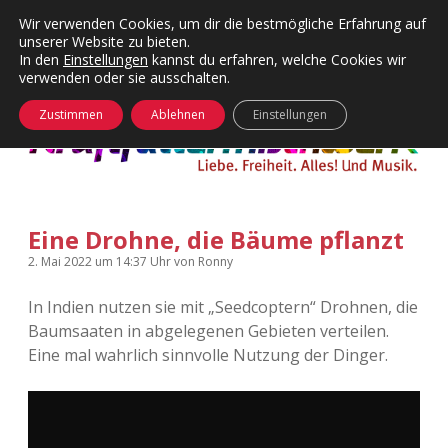
Wir verwenden Cookies, um dir die bestmögliche Erfahrung auf
unserer Website zu bieten.
Menü
Kategorien
Dropdown-
In den
Einstellungen
kannst du erfahren, welche Cookies wir
öffnen
Menü
verwenden oder sie ausschalten.
öffnen
24 Hours Chilling
KFMW-Disco
Zustimmen
Ablehnen
Einstellungen
Die Wende
Dates
Instagrams
Doku
Eine Drohne, die Bäume pflanzt
KFMW-Disco
Contact
2. Mai 2022
um 14:37 Uhr
von
Ronny
Adventskalender
kfmw.stuff
Dropdown-
Menü
In Indien nutzen sie mit „Seedcoptern“ Drohnen, die
öffnen
Baumsaaten in abgelegenen Gebieten verteilen.
Adventskalender 2010
Kopfkinomusik
facebook
instagram
rss
soundcloud
vimeo
Bluesky
Eine mal wahrlich sinnvolle Nutzung der Dinger.
Adventskalender 2011
Nur mal so
Adventskalender 2012
Täglicher Sinnwahn