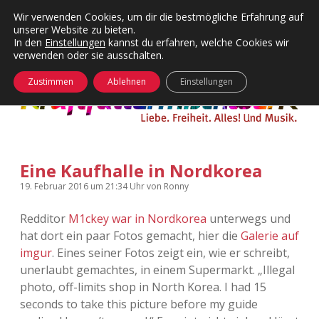
Wir verwenden Cookies, um dir die bestmögliche Erfahrung auf
unserer Website zu bieten.
Menü
Kategorien
Dropdown-
In den
Einstellungen
kannst du erfahren, welche Cookies wir
öffnen
Menü
verwenden oder sie ausschalten.
öffnen
24 Hours Chilling
KFMW-Disco
Zustimmen
Ablehnen
Einstellungen
Die Wende
Dates
Instagrams
Doku
Eine Kaufhalle in Nordkorea
KFMW-Disco
Contact
19. Februar 2016
um 21:34 Uhr
von
Ronny
Adventskalender
kfmw.stuff
Dropdown-
Menü
Redditor
M1ckey war in Nordkorea
unterwegs und
öffnen
hat dort ein paar Fotos gemacht, hier die
Galerie auf
Adventskalender 2010
Kopfkinomusik
facebook
instagram
rss
soundcloud
vimeo
Bluesky
imgur
. Eines seiner Fotos zeigt ein, wie er schreibt,
unerlaubt gemachtes, in einem Supermarkt. „Illegal
Adventskalender 2011
Nur mal so
photo, off-limits shop in North Korea. I had 15
seconds to take this picture before my guide
Adventskalender 2012
Täglicher Sinnwahn