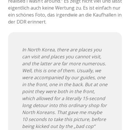
realised I wasn’t around.“ Es zeigt nicht viel und lässt
eigentlich auch keine Wertung zu. Es ist einfach nur
Adventskalender 2013
Visuelles
ein schönes Foto, das irgendwie an die Kaufhallen in
der DDR erinnert.
Adventskalender 2014
Wandnotizen
Adventskalender 2015
In North Korea, there are places you
Adventskalender 2016
can visit and places you cannot visit,
and the latter are far more numerous.
Adventskalender 2017
Well, this is one of them. Usually, we
were accompanied by our guides, one
Adventskalender 2018
in the front, one in the back. But at one
point they were both in the front,
Adventskalender 2019
which allowed for a literally 15-second
long detour into this ordinary shop for
Adventskalender 2020
North Koreans. That gave me maybe
10 seconds to take this picture, before
Adventskalender 2021
being kicked out by the „bad cop“