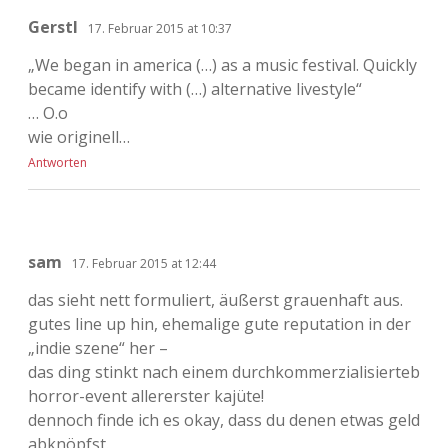
Gerstl
17. Februar 2015 at 10:37
„We began in america (…) as a music festival. Quickly
became identify with (…) alternative livestyle“
… O.o
wie originell…
Antworten
sam
17. Februar 2015 at 12:44
das sieht nett formuliert, äußerst grauenhaft aus.
gutes line up hin, ehemalige gute reputation in der
„indie szene“ her –
das ding stinkt nach einem durchkommerzialisierteb
horror-event allererster kajüte!
dennoch finde ich es okay, dass du denen etwas geld
abknöpfst.