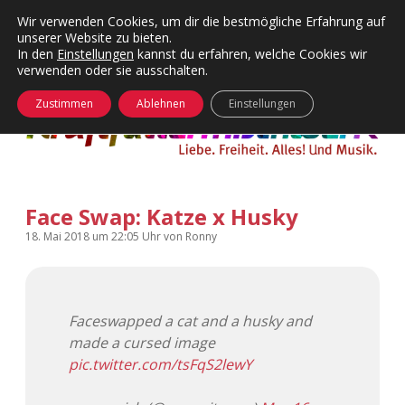
Wir verwenden Cookies, um dir die bestmögliche Erfahrung auf
unserer Website zu bieten.
Menü
Kategorien
Dropdown-
In den
Einstellungen
kannst du erfahren, welche Cookies wir
öffnen
Menü
verwenden oder sie ausschalten.
öffnen
24 Hours Chilling
KFMW-Disco
Zustimmen
Ablehnen
Einstellungen
Die Wende
Dates
Instagrams
Doku
Face Swap: Katze x Husky
KFMW-Disco
Contact
18. Mai 2018
um 22:05 Uhr
von
Ronny
Adventskalender
kfmw.stuff
Dropdown-
Menü
öffnen
Adventskalender 2010
Kopfkinomusik
facebook
instagram
rss
soundcloud
vimeo
Bluesky
Faceswapped a cat and a husky and
made a cursed image
Adventskalender 2011
Nur mal so
pic.twitter.com/tsFqS2lewY
Adventskalender 2012
Täglicher Sinnwahn