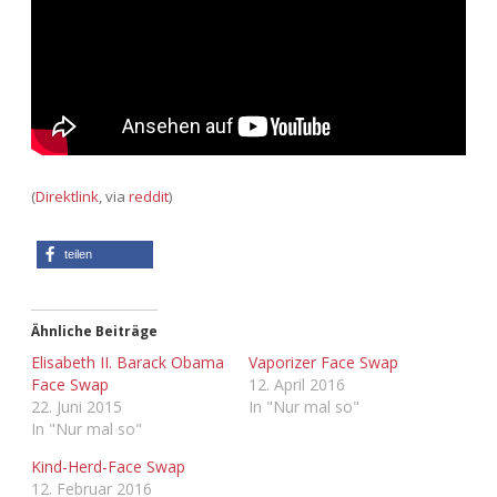
Adventskalender 2013
Visuelles
Adventskalender 2014
Wandnotizen
Adventskalender 2015
Adventskalender 2016
(
Direktlink
, via
reddit
)
Adventskalender 2017
teilen
Adventskalender 2018
Ähnliche Beiträge
Adventskalender 2019
Elisabeth II. Barack Obama
Vaporizer Face Swap
Face Swap
12. April 2016
22. Juni 2015
In "Nur mal so"
Adventskalender 2020
In "Nur mal so"
Adventskalender 2021
Kind-Herd-Face Swap
12. Februar 2016