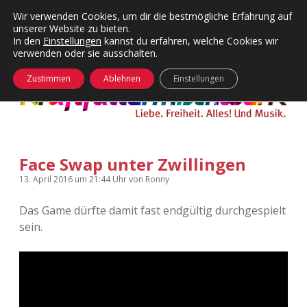
Wir verwenden Cookies, um dir die bestmögliche Erfahrung auf
unserer Website zu bieten.
Menü
Kategorien
Dropdown-
In den
Einstellungen
kannst du erfahren, welche Cookies wir
öffnen
Menü
verwenden oder sie ausschalten.
öffnen
24 Hours Chilling
KFMW-Disco
Zustimmen
Ablehnen
Einstellungen
Die Wende
Dates
Instagrams
Doku
Face Swap unter Zwillingen
KFMW-Disco
Contact
13. April 2016
um 21:44 Uhr
von
Ronny
Adventskalender
kfmw.stuff
Dropdown-
Menü
Das Game dürfte damit fast endgültig durchgespielt
öffnen
sein.
Adventskalender 2010
Kopfkinomusik
facebook
instagram
rss
soundcloud
vimeo
Bluesky
Adventskalender 2011
Nur mal so
Adventskalender 2012
Täglicher Sinnwahn