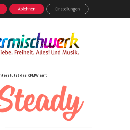
Ablehnen
Einstellungen
facebook
instagram
rss
soundcloud
vimeo
Bluesky
Sidebar
nterstützt das KFMW auf: