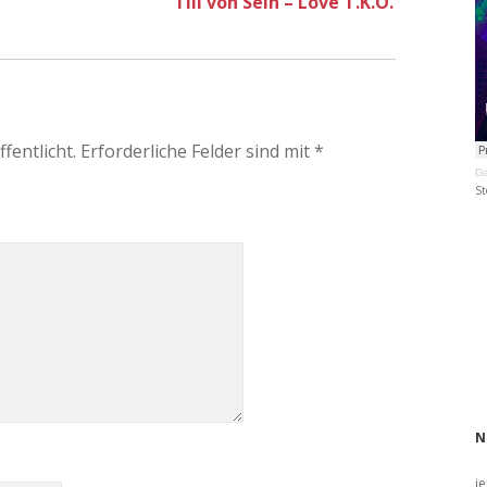
Till von Sein – Love T.K.O.
fentlicht.
Erforderliche Felder sind mit
*
Da
St
N
j