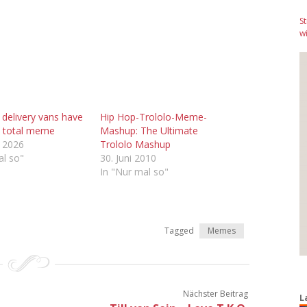
S
wi
 delivery vans have
Hip Hop-Trololo-Meme-
 total meme
Mashup: The Ultimate
r 2026
Trololo Mashup
al so"
30. Juni 2010
In "Nur mal so"
Tagged
Memes
Nächster Beitrag
L