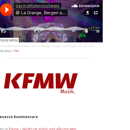
s Kraftfuttermischwerk
·
@ La Grange, Bergen auf Rügen, 11.04.2026
ory dazu:
Hier
.
eueste Kommentare
ens
zu
Pause – Nichts ist schön und alles tut weh