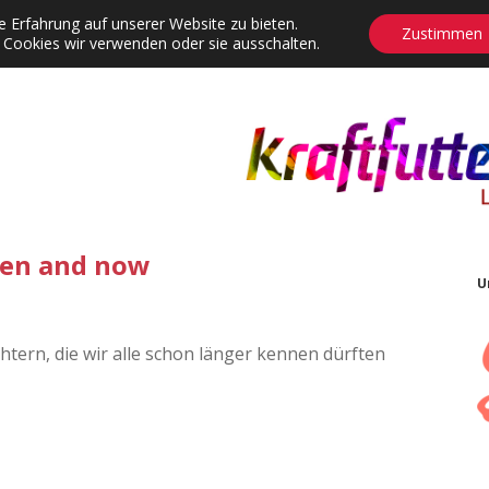
 Erfahrung auf unserer Website zu bieten.
Zustimmen
 Cookies wir verwenden oder sie ausschalten.
agrams
Contact
Adventskalender
Dropdown-Menü öffnen
en and now
U
tern, die wir alle schon länger kennen dürften