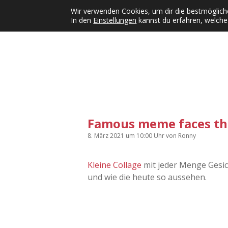
Wir verwenden Cookies, um dir die bestmögliche
In den
Einstellungen
kannst du erfahren, welche
Kategorien
KFMW-Disco
Dates
Inst
Dropdown-Menü öffnen
Famous meme faces th
8. März 2021
um 10:00 Uhr
von
Ronny
Kleine Collage
mit jeder Menge Gesich
und wie die heute so aussehen.