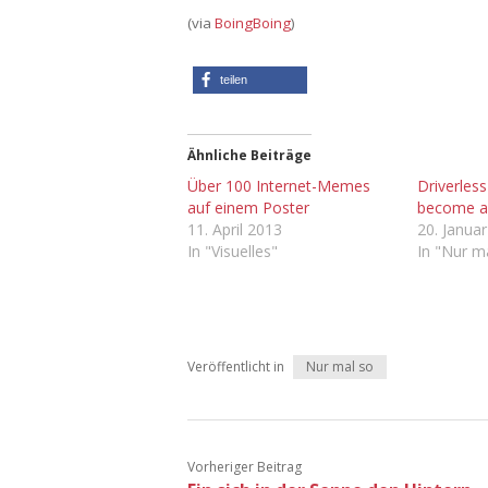
(via
BoingBoing
)
teilen
Ähnliche Beiträge
Über 100 Internet-Memes
Driverless
auf einem Poster
become a
11. April 2013
20. Janua
In "Visuelles"
In "Nur m
Veröffentlicht in
Nur mal so
Vorheriger Beitrag