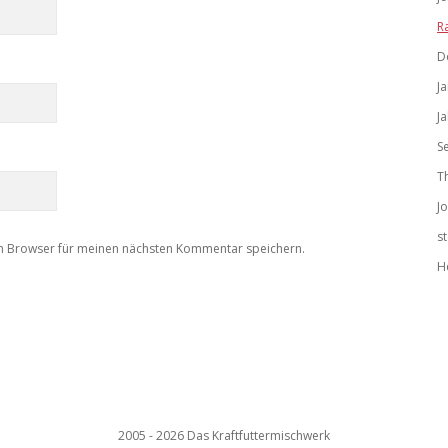
R
D
J
J
S
T
J
s
m Browser für meinen nächsten Kommentar speichern.
H
2005 - 2026 Das Kraftfuttermischwerk