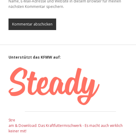
Name, E-Mail-Adresse und Website in diesem Browser für meinen
nächsten Kommentar speichern.
Sidebar
Unterstützt das KFMW auf:
Stre
am & Download: Das Kraftfuttermischwerk - Es macht auch wirklich
keiner mit!