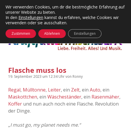
Wir verwenden Cookies, um dir die bestmögliche Erfahrung auf
unserer Website zu bieten.
Menü
Kategorien
Dropdown-
In den
Einstellungen
kannst du erfahren, welche Cookies wir
öffnen
Menü
verwenden oder sie ausschalten.
öffnen
24 Hours Chilling
KFMW-Disco
Zustimmen
Ablehnen
Einstellungen
Die Wende
Dates
Instagrams
Doku
Flasche muss los
KFMW-Disco
Contact
19. September 2023
um 12:34 Uhr
von
Ronny
Adventskalender
kfmw.stuff
Dropdown-
Menü
Regal
,
Mülltonne
,
Leiter
, ein
Zelt
, ein
Auto
, ein
öffnen
Maskottchen
, ein
Wäscheständer
, ein
Rasenmäher
,
Adventskalender 2010
Kopfkinomusik
facebook
instagram
rss
soundcloud
vimeo
Bluesky
Koffer
und nun auch noch eine Flasche. Revolution
der Dinge.
Adventskalender 2011
Nur mal so
„I must go, my planet needs me.“
Adventskalender 2012
Täglicher Sinnwahn