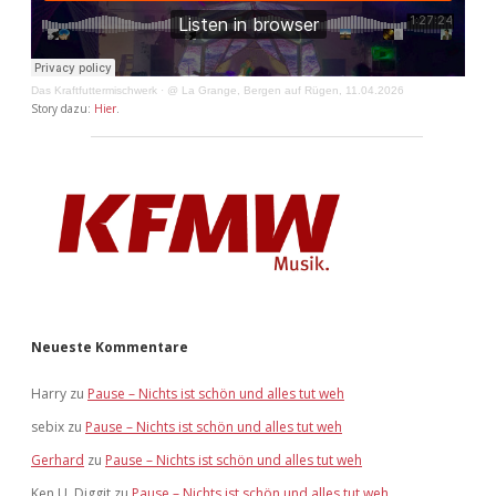
Das Kraftfuttermischwerk
·
@ La Grange, Bergen auf Rügen, 11.04.2026
Story dazu:
Hier
.
Neueste Kommentare
Harry
zu
Pause – Nichts ist schön und alles tut weh
sebix
zu
Pause – Nichts ist schön und alles tut weh
Gerhard
zu
Pause – Nichts ist schön und alles tut weh
Ken U. Diggit
zu
Pause – Nichts ist schön und alles tut weh