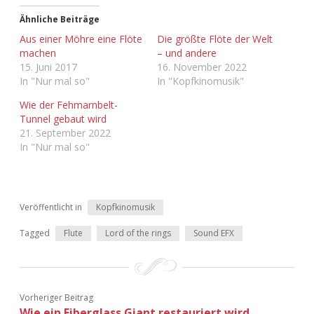
Adventskalender 2022
Ähnliche Beiträge
Aus einer Möhre eine Flöte
Die größte Flöte der Welt
Adventskalender 2023
machen
– und andere
15. Juni 2017
16. November 2022
Adventskalender 2024
In "Nur mal so"
In "Kopfkinomusik"
Wie der Fehmarnbelt-
Tunnel gebaut wird
21. September 2022
In "Nur mal so"
Veröffentlicht in
Kopfkinomusik
Tagged
Flute
Lord of the rings
Sound EFX
Vorheriger Beitrag
Wie ein Fiberglass Giant restauriert wird