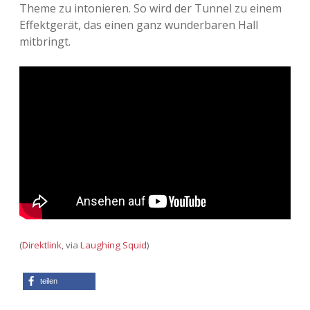
Theme zu intonieren. So wird der Tunnel zu einem
Adventskalender 2013
Visuelles
Effektgerät, das einen ganz wunderbaren Hall
mitbringt.
Adventskalender 2014
Wandnotizen
Adventskalender 2015
Adventskalender 2016
Adventskalender 2017
Adventskalender 2018
Adventskalender 2019
(
Direktlink
, via
Laughing Squid
)
Adventskalender 2020
teilen
Adventskalender 2021