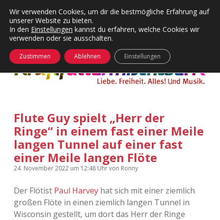
Wir verwenden Cookies, um dir die bestmögliche Erfahrung auf
unserer Website zu bieten.
Menü
Kategorien
Dropdown-
In den
Einstellungen
kannst du erfahren, welche Cookies wir
öffnen
Menü
verwenden oder sie ausschalten.
öffnen
24 Hours Chilling
KFMW-Disco
Zustimmen
Ablehnen
Einstellungen
Die Wende
Dates
Instagrams
Doku
Flute Guy spielt „Herr der
KFMW-Disco
Contact
Ringe“ in einem fast einer Meile
Adventskalender
kfmw.stuff
langen Tunnel auf einer fast
Dropdown-
Menü
einer Meile langen Flöte
öffnen
Adventskalender 2010
Kopfkinomusik
24. November 2022
um 12:48 Uhr
von
Ronny
facebook
instagram
rss
soundcloud
vimeo
Bluesky
Adventskalender 2011
Nur mal so
Der Flötist
Paul Harvey
hat sich mit einer ziemlich
großen Flöte in einen ziemlich langen Tunnel in
Adventskalender 2012
Täglicher Sinnwahn
Wisconsin gestellt, um dort das Herr der Ringe