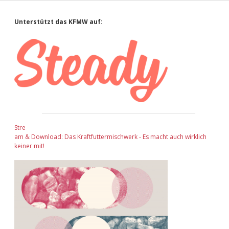
Sidebar
Unterstützt das KFMW auf:
Stre
am & Download: Das Kraftfuttermischwerk - Es macht auch wirklich
keiner mit!