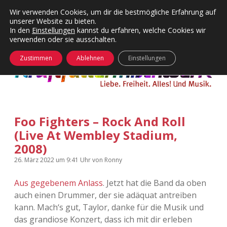
Wir verwenden Cookies, um dir die bestmögliche Erfahrung auf
unserer Website zu bieten.
Menü
Kategorien
Dropdown-
In den
Einstellungen
kannst du erfahren, welche Cookies wir
öffnen
Menü
verwenden oder sie ausschalten.
öffnen
24 Hours Chilling
KFMW-Disco
Zustimmen
Ablehnen
Einstellungen
Die Wende
Dates
Instagrams
Doku
Foo Fighters – Rock And Roll
KFMW-Disco
Contact
(Live At Wembley Stadium,
Adventskalender
kfmw.stuff
2008)
Dropdown-
Menü
26. März 2022
um 9:41 Uhr
von
Ronny
öffnen
Adventskalender 2010
Kopfkinomusik
facebook
instagram
rss
soundcloud
vimeo
Bluesky
Aus gegebenem Anlass
. Jetzt hat die Band da oben
Adventskalender 2011
Nur mal so
auch einen Drummer, der sie adäquat antreiben
kann. Mach‘s gut, Taylor, danke für die Musik und
Adventskalender 2012
Täglicher Sinnwahn
das grandiose Konzert, dass ich mit dir erleben