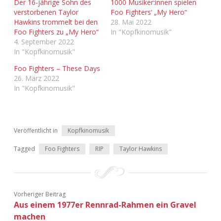
Der 16-jährige Sohn des
1000 Musiker:innen spielen
Adventskalender 2022
verstorbenen Taylor
Foo Fighters‘ „My Hero“
Hawkins trommelt bei den
28. Mai 2022
Adventskalender 2023
Foo Fighters zu „My Hero“
In "Kopfkinomusik"
4. September 2022
In "Kopfkinomusik"
Adventskalender 2024
Foo Fighters – These Days
26. März 2022
In "Kopfkinomusik"
Veröffentlicht in
Kopfkinomusik
Tagged
Foo Fighters
RIP
Taylor Hawkins
Vorheriger Beitrag
Aus einem 1977er Rennrad-Rahmen ein Gravel
machen