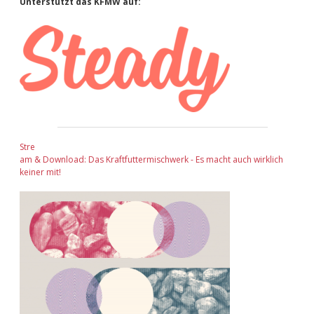
Sidebar
Unterstützt das KFMW auf:
Stre
am & Download: Das Kraftfuttermischwerk - Es macht auch wirklich
keiner mit!