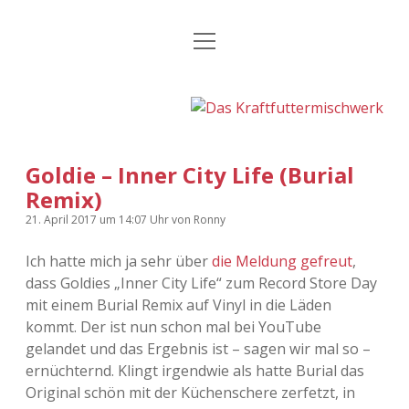
Menü
Kategorien
Dropdown-
öffnen
Menü
öffnen
24 Hours Chilling
KFMW-Disco
Die Wende
Dates
Goldie – Inner City Life (Burial
Instagrams
Doku
Remix)
KFMW-Disco
Contact
21. April 2017
um 14:07 Uhr
von
Ronny
Ich hatte mich ja sehr über
die Meldung gefreut
,
Adventskalender
kfmw.stuff
Dropdown-
Menü
dass Goldies „Inner City Life“ zum Record Store Day
öffnen
mit einem Burial Remix auf Vinyl in die Läden
Adventskalender 2010
Kopfkinomusik
facebook
instagram
rss
soundcloud
vimeo
Bluesky
kommt. Der ist nun schon mal bei YouTube
gelandet und das Ergebnis ist – sagen wir mal so –
Adventskalender 2011
Nur mal so
ernüchternd. Klingt irgendwie als hatte Burial das
Original schön mit der Küchenschere zerfetzt, in
Adventskalender 2012
Täglicher Sinnwahn