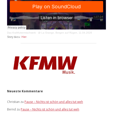
Das Kraftfuttermischwerk
·
@ La Grange, Bergen auf Rügen, 11.04.2026
Story dazu:
Hier
.
Neueste Kommentare
Christian
zu
Pause – Nichts ist schön und alles tut weh
Bernd
zu
Pause – Nichts ist schön und alles tut weh