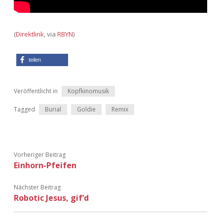
Adventskalender 2022
Adventskalender 2023
(
Direktlink
, via
RBYN
)
Adventskalender 2024
teilen
Veröffentlicht in
Kopfkinomusik
Tagged
Burial
Goldie
Remix
Vorheriger Beitrag
Einhorn-Pfeifen
Nächster Beitrag
Robotic Jesus, gif’d