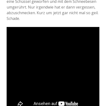
eine Schüssel geworfen und mit dem Schneebesen
umgerührt. Nur irgendwie hat er dann vergessen,
Adventskalender 2013
Visuelles
abzuschmecken. Kurz um: jetzt gar nicht mal so geil.
Schade.
Adventskalender 2014
Wandnotizen
Adventskalender 2015
Adventskalender 2016
Adventskalender 2017
Adventskalender 2018
Adventskalender 2019
Adventskalender 2020
Adventskalender 2021