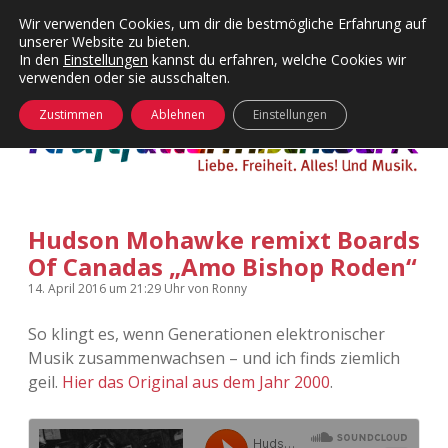
Wir verwenden Cookies, um dir die bestmögliche Erfahrung auf
unserer Website zu bieten.
Menü
Kategorien
Dropdown-
In den
Einstellungen
kannst du erfahren, welche Cookies wir
öffnen
Menü
verwenden oder sie ausschalten.
öffnen
24 Hours Chilling
KFMW-Disco
Zustimmen
Ablehnen
Einstellungen
Die Wende
Dates
Instagrams
Doku
Hudson Mohawke remixt Boards
KFMW-Disco
Contact
Of Canadas „Amo Bishop Roden“
Adventskalender
kfmw.stuff
Dropdown-
14. April 2016
um 21:29 Uhr
von
Ronny
Menü
öffnen
So klingt es, wenn Generationen elektronischer
Adventskalender 2010
Kopfkinomusik
facebook
instagram
rss
soundcloud
vimeo
Bluesky
Musik zusammenwachsen – und ich finds ziemlich
geil.
Hier das Original aus dem Jahr 2000
.
Adventskalender 2011
Nur mal so
Adventskalender 2012
Täglicher Sinnwahn