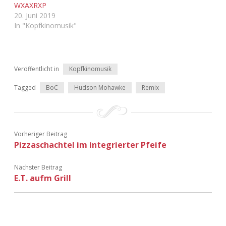
WXAXRXP
Adventskalender 2022
20. Juni 2019
In "Kopfkinomusik"
Adventskalender 2023
Adventskalender 2024
Veröffentlicht in
Kopfkinomusik
Tagged
BoC
Hudson Mohawke
Remix
Vorheriger Beitrag
Pizzaschachtel im integrierter Pfeife
Nächster Beitrag
E.T. aufm Grill