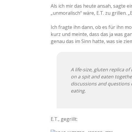
Als ich mir das heute ansah, sagte ei
„unmoralisch“ wäre, E.T. zu grillen. „Ey
Ich fragte ihn dann, ob es für ihn mo
kurz und meinte, dass das ja was gan
genau das im Sinn hatte, was sie zie
A life-size, gluten replica o
on a spit and eaten together
discussions and questions o
eating.
E.T., gegrillt: