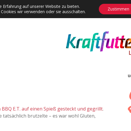
 Erfahrung auf unserer Website zu bieten.
Zustimmen
 Cookies wir verwenden oder sie ausschalten.
agrams
Contact
Adventskalender
Dropdown-Menü öffnen
U
 BBQ E.T. auf einen Spieß gesteckt und gegrillt
.
 tatsächlich brutzelte – es war wohl Gluten,