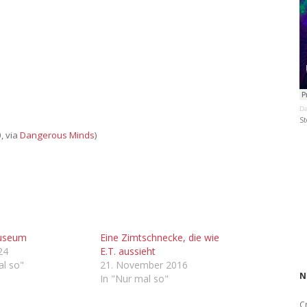
Da
St
, via
Dangerous Minds
)
Museum
Eine Zimtschnecke, die wie
024
E.T. aussieht
al so"
21. November 2016
N
In "Nur mal so"
C