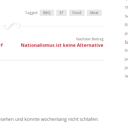
T
Tagged
BBQ
ET
Food
Meat
S
El
j
Nächster Beitrag
R
Of
Nationalismus ist keine Alternative
D
J
J
S
esehen und konnte wochenlang nicht schlafen.