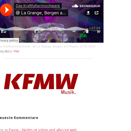
s Kraftfuttermischwerk
·
@ La Grange, Bergen auf Rügen, 11.04.2026
ory dazu:
Hier
.
eueste Kommentare
ris
zu
Pause – Nichts ist schön und alles tut weh