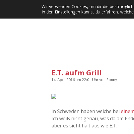
Wir verwenden Cookies, um dir die bestmögliche
In den
Einstellungen
kannst du erfahren, welche
Kategorien
KFMW-Disco
Dates
Inst
Dropdown-Menü öffnen
E.T. aufm Grill
14. April 2016
um 22:01 Uhr
von
Ronny
In Schweden haben welche bei
einem
Ich weiß nicht genau, was da am Ende
aber es sieht halt aus wie E.T.