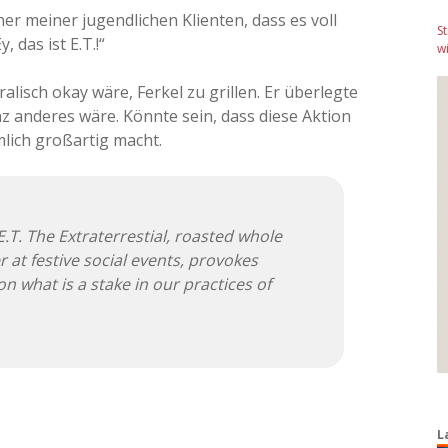
ner meiner jugendlichen Klienten, dass es voll
S
, das ist E.T.!“
wi
ralisch okay wäre, Ferkel zu grillen. Er überlegte
z anderes wäre. Könnte sein, dass diese Aktion
mlich großartig macht.
f E.T. The Extraterrestial, roasted whole
 at festive social events, provokes
n what is a stake in our practices of
L