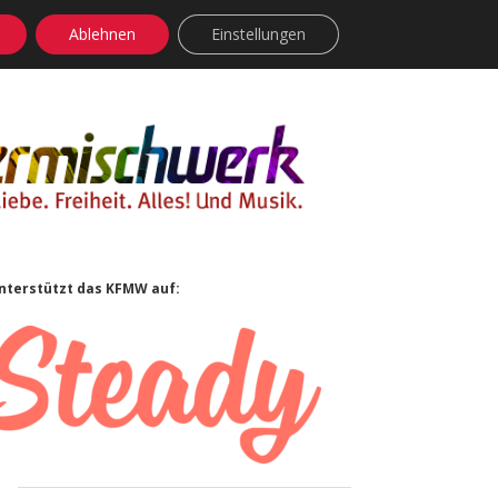
Ablehnen
Einstellungen
facebook
instagram
rss
soundcloud
vimeo
Bluesky
Sidebar
nterstützt das KFMW auf: