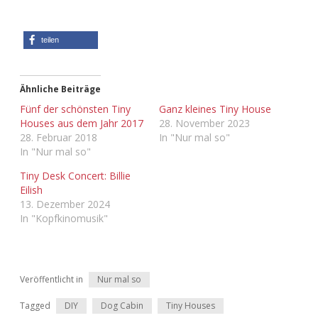
Adventskalender 2013
Visuelles
teilen
Adventskalender 2014
Wandnotizen
Adventskalender 2015
Ähnliche Beiträge
Fünf der schönsten Tiny
Ganz kleines Tiny House
Houses aus dem Jahr 2017
28. November 2023
Adventskalender 2016
28. Februar 2018
In "Nur mal so"
In "Nur mal so"
Adventskalender 2017
Tiny Desk Concert: Billie
Eilish
Adventskalender 2018
13. Dezember 2024
In "Kopfkinomusik"
Adventskalender 2019
Adventskalender 2020
Veröffentlicht in
Nur mal so
Adventskalender 2021
Tagged
DIY
Dog Cabin
Tiny Houses