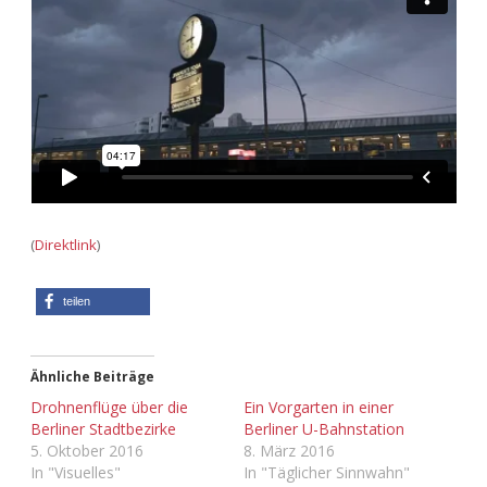
Adventskalender 2013
Visuelles
Adventskalender 2014
Wandnotizen
Adventskalender 2015
Adventskalender 2016
Adventskalender 2017
(
Direktlink
)
Adventskalender 2018
teilen
Adventskalender 2019
Ähnliche Beiträge
Adventskalender 2020
Drohnenflüge über die
Ein Vorgarten in einer
Berliner Stadtbezirke
Berliner U-Bahnstation
5. Oktober 2016
8. März 2016
Adventskalender 2021
In "Visuelles"
In "Täglicher Sinnwahn"