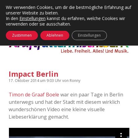
Wir verwenden Cookies, um dir die bestmögliche Erfahrung auf
unserer Website zu bieten.
Menü
Kategorien
Dropdown-
In den
Einstellungen
kannst du erfahren, welche Cookies wir
öffnen
Menü
verwenden oder sie ausschalten.
öffnen
24 Hours Chilling
KFMW-Disco
Zustimmen
Ablehnen
Einstellungen
Die Wende
Dates
Instagrams
Doku
Impact Berlin
KFMW-Disco
Contact
17. Oktober 2014
um 9:03 Uhr
von
Ronny
Adventskalender
kfmw.stuff
Dropdown-
Menü
Timon de Graaf Boele
war ein paar Tage in Berlin
öffnen
unterwegs und hat der Stadt mit diesem wirklich
Adventskalender 2010
Kopfkinomusik
facebook
instagram
rss
soundcloud
vimeo
Bluesky
wunderschönen Video eine kleine visuelle
Liebeserklärung gemacht.
Adventskalender 2011
Nur mal so
Adventskalender 2012
Täglicher Sinnwahn