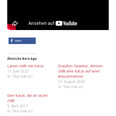
Adventskalender 2013
Visuelles
Adventskalender 2014
Wandnotizen
Adventskalender 2015
teilen
Adventskalender 2016
Adventskalender 2017
Ähnliche Beiträge
Lamm chillt mit Katze
Draußen Gewitter, drinnen
Adventskalender 2018
11. Juni 2025
chillt eine Katze auf einer
In "Nur mal so"
Wassermelone
10. August 2020
Adventskalender 2019
In "Nur mal so"
Adventskalender 2020
Eine Katze, die im sitzen
chillt
5. April 2017
Adventskalender 2021
In "Nur mal so"