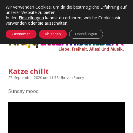
Wir verwenden Cookies, um dir die bestmögliche Erfahrung auf
unserer Website zu bieten.
Menü
Kategorien
Dropdown-
In den
Einstellungen
kannst du erfahren, welche Cookies wir
öffnen
Menü
verwenden oder sie ausschalten.
öffnen
24 Hours Chilling
KFMW-Disco
Zustimmen
Ablehnen
Einstellungen
Die Wende
Dates
Instagrams
Doku
Katze chillt
KFMW-Disco
Contact
27. September 2020
um 11:38 Uhr
von
Ronny
Adventskalender
kfmw.stuff
Dropdown-
Menü
Sunday mood.
öffnen
Adventskalender 2010
Kopfkinomusik
facebook
instagram
rss
soundcloud
vimeo
Bluesky
Adventskalender 2011
Nur mal so
Adventskalender 2012
Täglicher Sinnwahn