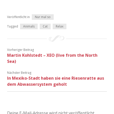
Adventskalender 2022
Adventskalender 2023
Veröffentlicht in
Nur mal so
Tagged
Animals
Cat
Relax
Adventskalender 2024
Vorheriger Beitrag
Martin Kohlstedt – XEO (live from the North
Sea)
Nächster Beitrag
In Mexiko-Stadt haben sie eine Riesenratte aus
dem Abwassersystem geholt
Deine E-Mail-Adresse wird nicht veröffentlicht.