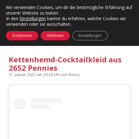
Wir verwenden Cookies, um dir die bestmögliche Erfahrung auf
unserer Website zu bieten.
Menü
Kategorien
Dropdown-
In den
Einstellungen
kannst du erfahren, welche Cookies wir
öffnen
Menü
verwenden oder sie ausschalten.
öffnen
24 Hours Chilling
KFMW-Disco
Zustimmen
Ablehnen
Einstellungen
Die Wende
Dates
Kettenhemd-Cocktailkleid aus
Instagrams
Doku
2652 Pennies
KFMW-Disco
Contact
31. Januar 2022
um 20:34 Uhr
von
Ronny
Adventskalender
kfmw.stuff
Dropdown-
Menü
öffnen
Adventskalender 2010
Kopfkinomusik
facebook
instagram
rss
soundcloud
vimeo
Bluesky
Adventskalender 2011
Nur mal so
Adventskalender 2012
Täglicher Sinnwahn