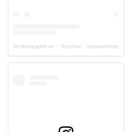
Ein Beitrag geteilt von ♡ Shay Rose ♡ (@crescentshay)