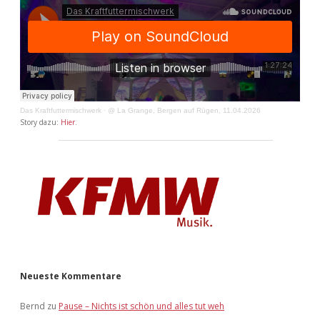
Das Kraftfuttermischwerk
·
@ La Grange, Bergen auf Rügen, 11.04.2026
Story dazu:
Hier
.
Neueste Kommentare
Bernd
zu
Pause – Nichts ist schön und alles tut weh