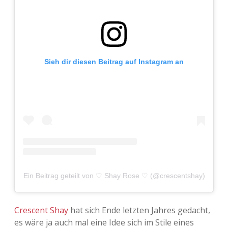
Adventskalender 2013
Visuelles
Adventskalender 2014
Wandnotizen
Sieh dir diesen Beitrag auf Instagram an
Adventskalender 2015
Adventskalender 2016
Adventskalender 2017
Adventskalender 2018
Adventskalender 2019
Ein Beitrag geteilt von ♡ Shay Rose ♡ (@crescentshay)
Adventskalender 2020
Crescent Shay
hat sich Ende letzten Jahres gedacht,
Adventskalender 2021
es wäre ja auch mal eine Idee sich im Stile eines