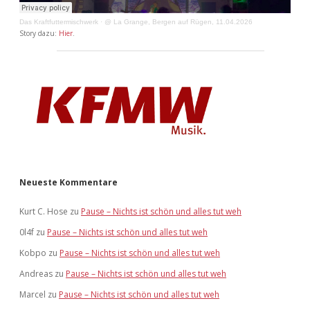
Das Kraftfuttermischwerk
·
@ La Grange, Bergen auf Rügen, 11.04.2026
Story dazu:
Hier
.
Neueste Kommentare
Kurt C. Hose
zu
Pause – Nichts ist schön und alles tut weh
0l4f
zu
Pause – Nichts ist schön und alles tut weh
Kobpo
zu
Pause – Nichts ist schön und alles tut weh
Andreas
zu
Pause – Nichts ist schön und alles tut weh
Marcel
zu
Pause – Nichts ist schön und alles tut weh