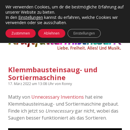
Wir verwenden Cookies, um dir die bestmögliche Erfahrung auf
unserer Website zu bieten.
Menü
Kategorien
Dropdown-
In den
Einstellungen
kannst du erfahren, welche Cookies wir
öffnen
Menü
verwenden oder sie ausschalten.
öffnen
24 Hours Chilling
KFMW-Disco
Zustimmen
Ablehnen
Einstellungen
Die Wende
Dates
Instagrams
Doku
Klemmbausteinsaug- und
KFMW-Disco
Contact
Sortiermaschine
Adventskalender
kfmw.stuff
Dropdown-
17. März 2022
um 13:08 Uhr
von
Ronny
Menü
öffnen
Matty von
Unnecessary Inventions
hat eine
Adventskalender 2010
Kopfkinomusik
facebook
instagram
rss
soundcloud
vimeo
Bluesky
Klemmbausteinsaug- und Sortiermaschine gebaut.
Finde ich jetzt so
Unnecessary
gar nicht, wobei das
Adventskalender 2011
Nur mal so
Saugen besser funktioniert als das Sortieren.
Adventskalender 2012
Täglicher Sinnwahn