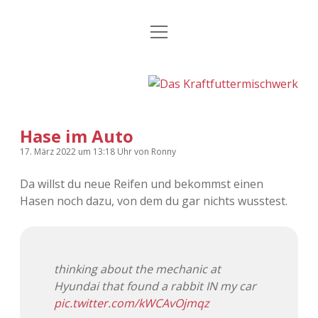
Menü
Kategorien
Dropdown-
öffnen
Menü
öffnen
24 Hours Chilling
KFMW-Disco
Die Wende
Dates
Hase im Auto
Instagrams
Doku
17. März 2022
um 13:18 Uhr
von
Ronny
KFMW-Disco
Contact
Da willst du neue Reifen und bekommst einen
Hasen noch dazu, von dem du gar nichts wusstest.
Adventskalender
kfmw.stuff
Dropdown-
Menü
öffnen
Adventskalender 2010
Kopfkinomusik
facebook
instagram
rss
soundcloud
vimeo
Bluesky
thinking about the mechanic at
Adventskalender 2011
Nur mal so
Hyundai that found a rabbit IN my car
pic.twitter.com/kWCAvOjmqz
Adventskalender 2012
Täglicher Sinnwahn