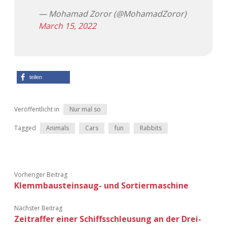
— Mohamad Zoror (@MohamadZoror)
Adventskalender 2013
Visuelles
March 15, 2022
Adventskalender 2014
Wandnotizen
Adventskalender 2015
teilen
Adventskalender 2016
Veröffentlicht in
Nur mal so
Adventskalender 2017
Tagged
Animals
Cars
fun
Rabbits
Adventskalender 2018
Adventskalender 2019
Vorheriger Beitrag
Klemmbausteinsaug- und Sortiermaschine
Adventskalender 2020
Nächster Beitrag
Adventskalender 2021
Zeitraffer einer Schiffsschleusung an der Drei-