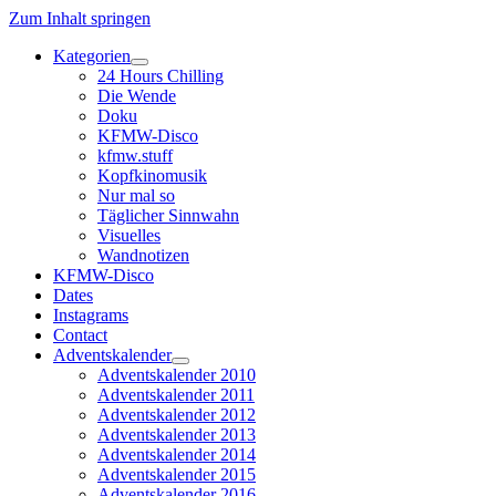
Zum Inhalt springen
Kategorien
Dropdown-
24 Hours Chilling
Menü
Die Wende
öffnen
Doku
KFMW-Disco
kfmw.stuff
Kopfkinomusik
Nur mal so
Täglicher Sinnwahn
Visuelles
Wandnotizen
KFMW-Disco
Dates
Instagrams
Contact
Adventskalender
Dropdown-
Adventskalender 2010
Menü
Adventskalender 2011
öffnen
Adventskalender 2012
Adventskalender 2013
Adventskalender 2014
Adventskalender 2015
Adventskalender 2016