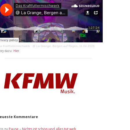
s Kraftfuttermischwerk
·
@ La Grange, Bergen auf Rügen, 11.04.2026
ory dazu:
Hier
.
eueste Kommentare
ris
zu
Pause – Nichts ist schön und alles tut weh