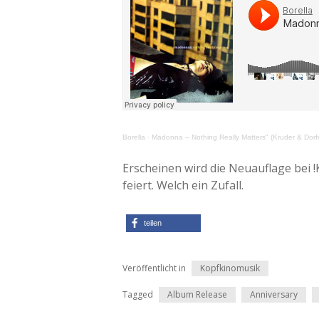
Borella
·
Madonna – Nothing Really Matters" (Kruder & Dorf
Erscheinen wird die Neuauflage bei !
feiert. Welch ein Zufall.
teilen
Veröffentlicht in
Kopfkinomusik
Tagged
Album Release
Anniversary