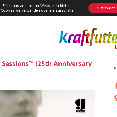
 Erfahrung auf unserer Website zu bieten.
Zustimmen
 Cookies wir verwenden oder sie ausschalten.
agrams
Contact
Adventskalender
Dropdown-Menü öffnen
– Sessions™ (25th Anniversary
U