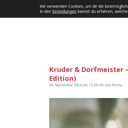
Wir verwenden Cookies, um dir die bestmögliche
In den
Einstellungen
kannst du erfahren, welche
Kategorien
KFMW-Disco
Dates
Inst
Dropdown-Menü öffnen
Kruder & Dorfmeister 
Edition)
26. September 2024
um 13:28 Uhr
von
Ronny