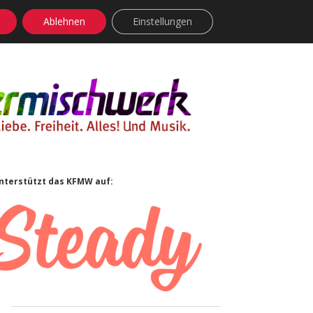
Ablehnen
Einstellungen
facebook
instagram
rss
soundcloud
vimeo
Bluesky
Sidebar
nterstützt das KFMW auf: