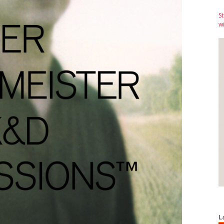
S
wi
L