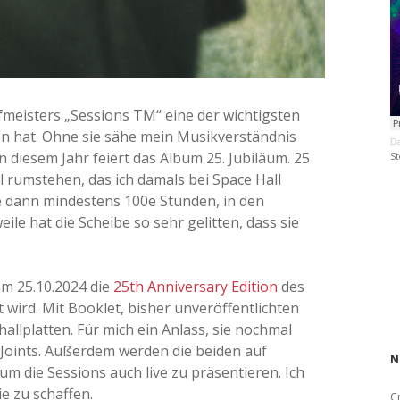
fmeisters „Sessions TM“ eine der wichtigsten
sen hat. Ohne sie sähe mein Musikverständnis
Da
n diesem Jahr feiert das Album 25. Jubiläum. 25
St
yl rumstehen, das ich damals bei Space Hall
ie dann mindestens 100e Stunden, in den
ile hat die Scheibe so sehr gelitten, dass sie
 am 25.10.2024 die
25th Anniversary Edition
des
wird. Mit Booklet, bisher unveröffentlichten
allplatten. Für mich ein Anlass, sie nochmal
Joints. Außerdem werden die beiden auf
N
m die Sessions auch live zu präsentieren. Ich
e zu schaffen.
C