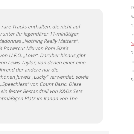
T
S
rare Tracks enthalten, die nicht auf
El
runter ihr legendärer 11-minütiger,
j
donnas „Nothing Really Matters“.
R
s Powercut Mix von Roni Size’s
D
on U.F.O, „Love“. Darüber hinaus gibt
von Lewis Taylor, von denen einer eine
J
ährend der andere nur die
J
önen Juwels „Lucky“ verwendet, sowie
S
 „Speechless“ von Count Basic. Diese
in fester Bestandteil von K&Ds Sets
htmäßigen Platz im Kanon von The