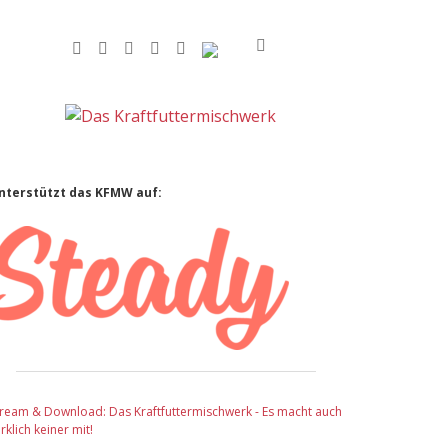
facebook
instagram
rss
soundcloud
vimeo
Bluesky
Sidebar
nterstützt das KFMW auf:
tream & Download: Das Kraftfuttermischwerk - Es macht auch
rklich keiner mit!