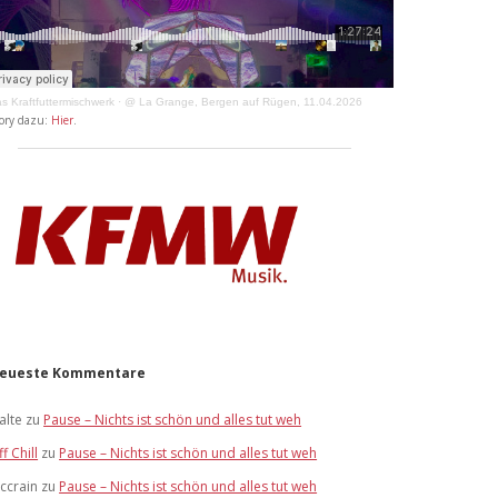
s Kraftfuttermischwerk
·
@ La Grange, Bergen auf Rügen, 11.04.2026
ory dazu:
Hier
.
eueste Kommentare
alte
zu
Pause – Nichts ist schön und alles tut weh
ff Chill
zu
Pause – Nichts ist schön und alles tut weh
ccrain
zu
Pause – Nichts ist schön und alles tut weh