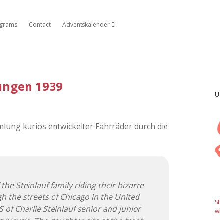
agrams
Contact
Adventskalender
Dropdown-Menü öffnen
ungen 1939
U
mmlung kurios entwickelter Fahrräder durch die
the Steinlauf family riding their bizarre
gh the streets of Chicago in the United
S
 of Charlie Steinlauf senior and junior
wi