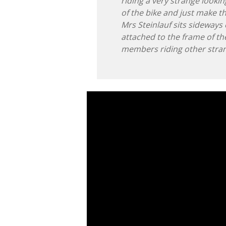
riding a very strange lookin
of the bike and just make 
Mrs Steinlauf sits sideways
attached to the frame of th
members riding other stran