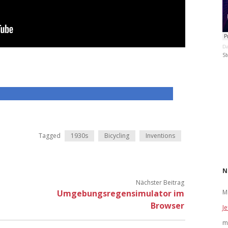
Da
St
Tagged
1930s
Bicycling
Inventions
N
Nächster Beitrag
Umgebungsregensimulator im
M
Browser
Je
m