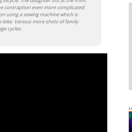
g bicycle. The daughter sits at the front
the contraption even more complicated
 on using a sewing machine which is
e bike. Various more shots of family
ge cycles.
L