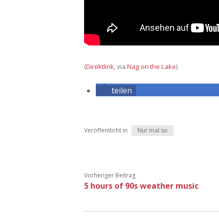
(
Direktlink
, via
Nag on the Lake
)
teilen
Veröffentlicht in
Nur mal so
Vorheriger Beitrag
5 hours of 90s weather music