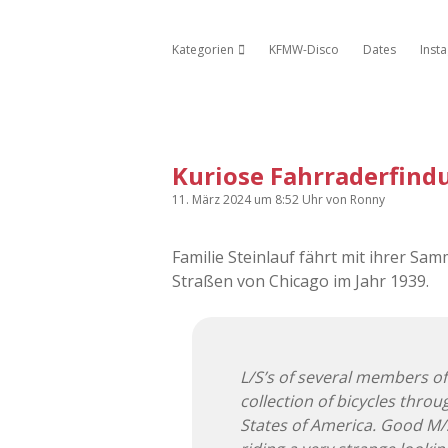
Kategorien
KFMW-Disco
Dates
Inst
Dropdown-Menü öffnen
Kuriose Fahrraderfind
11. März 2024
um 8:52 Uhr
von
Ronny
Familie Steinlauf fährt mit ihrer Sa
Straßen von Chicago im Jahr 1939.
L/S’s of several members of 
collection of bicycles throu
States of America. Good M/S