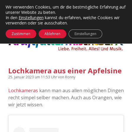
Wir verwenden Cookies, um dir die bestmögliche Erfahrung auf
unserer Website zu bieten.
Menü
Kategorien
Dropdown-
In den
Einstellungen
kannst du erfahren, welche Cookies wir
öffnen
Menü
verwenden oder sie ausschalten.
öffnen
24 Hours Chilling
KFMW-Disco
Zustimmen
Ablehnen
Einstellungen
Die Wende
Dates
Instagrams
Doku
Lochkamera aus einer Apfelsine
KFMW-Disco
Contact
25. Januar 2023
um 11:53 Uhr
von
Ronny
Adventskalender
kfmw.stuff
Dropdown-
Menü
Lochkameras
kann man aus allen möglichen Dingen
öffnen
recht simpel selber machen. Auch aus Orangen, wie
Adventskalender 2010
Kopfkinomusik
facebook
instagram
rss
soundcloud
vimeo
Bluesky
wir jetzt wissen.
Adventskalender 2011
Nur mal so
Adventskalender 2012
Täglicher Sinnwahn