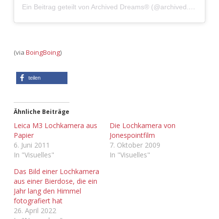
Adventskalender 2022
Ein Beitrag geteilt von Archived Dreams® (@archived.dreams)
Adventskalender 2023
(via
BoingBoing
)
Adventskalender 2024
teilen
Ähnliche Beiträge
Leica M3 Lochkamera aus
Die Lochkamera von
Papier
Jonespointfilm
6. Juni 2011
7. Oktober 2009
In "Visuelles"
In "Visuelles"
Das Bild einer Lochkamera
aus einer Bierdose, die ein
Jahr lang den Himmel
fotografiert hat
26. April 2022