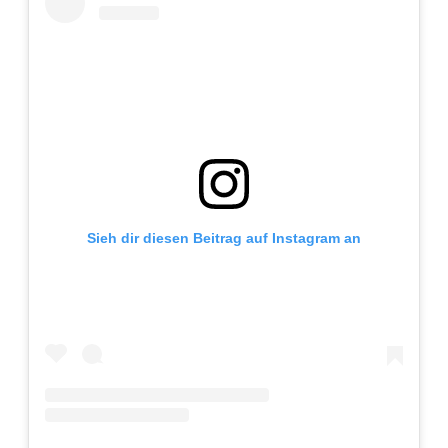
Adventskalender 2013
Visuelles
Adventskalender 2014
Wandnotizen
Adventskalender 2015
Adventskalender 2016
Adventskalender 2017
Sieh dir diesen Beitrag auf Instagram an
Adventskalender 2018
Adventskalender 2019
Adventskalender 2020
Adventskalender 2021