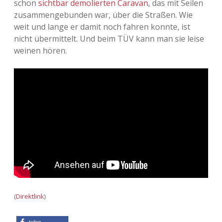
schon
sichtbar demolierten Caravan
, das mit Seilen
zusammengebunden war, über die Straßen. Wie
Adventskalender 2013
Visuelles
weit und lange er damit noch fahren konnte, ist
nicht übermittelt. Und beim TÜV kann man sie leise
Adventskalender 2014
Wandnotizen
weinen hören.
Adventskalender 2015
Adventskalender 2016
Adventskalender 2017
Adventskalender 2018
Adventskalender 2019
Adventskalender 2020
(
Direktlink
)
Adventskalender 2021
teilen