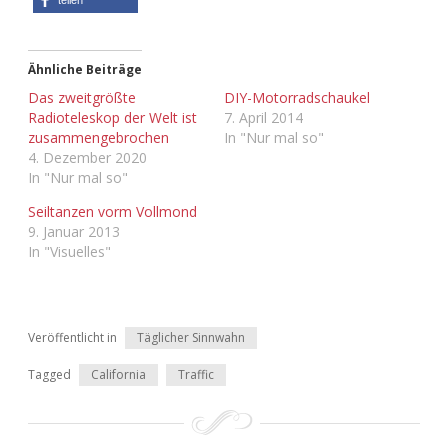
Adventskalender 2022
Adventskalender 2023
Ähnliche Beiträge
Das zweitgrößte
DIY-Motorradschaukel
Adventskalender 2024
Radioteleskop der Welt ist
7. April 2014
zusammengebrochen
In "Nur mal so"
4. Dezember 2020
In "Nur mal so"
Seiltanzen vorm Vollmond
9. Januar 2013
In "Visuelles"
Veröffentlicht in
Täglicher Sinnwahn
Tagged
California
Traffic