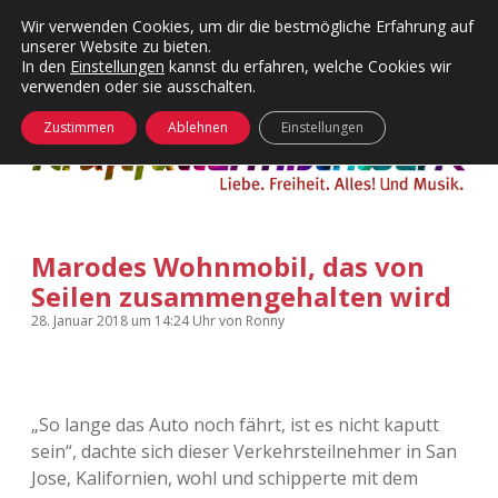
Wir verwenden Cookies, um dir die bestmögliche Erfahrung auf
unserer Website zu bieten.
Menü
Kategorien
Dropdown-
In den
Einstellungen
kannst du erfahren, welche Cookies wir
öffnen
Menü
verwenden oder sie ausschalten.
öffnen
24 Hours Chilling
KFMW-Disco
Zustimmen
Ablehnen
Einstellungen
Die Wende
Dates
Instagrams
Doku
Marodes Wohnmobil, das von
KFMW-Disco
Contact
Seilen zusammengehalten wird
Adventskalender
kfmw.stuff
Dropdown-
28. Januar 2018
um 14:24 Uhr
von
Ronny
Menü
öffnen
Adventskalender 2010
Kopfkinomusik
facebook
instagram
rss
soundcloud
vimeo
Bluesky
„So lange das Auto noch fährt, ist es nicht kaputt
Adventskalender 2011
Nur mal so
sein“, dachte sich dieser Verkehrsteilnehmer in San
Jose, Kalifornien, wohl und schipperte mit dem
Adventskalender 2012
Täglicher Sinnwahn