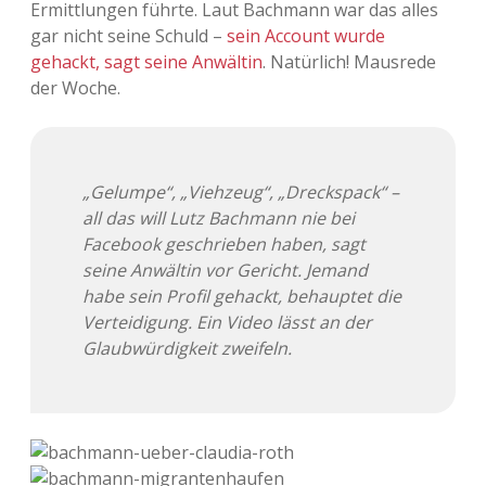
Ermittlungen führte. Laut Bachmann war das alles
Adventskalender 2013
Visuelles
gar nicht seine Schuld –
sein Account wurde
gehackt, sagt seine Anwältin
. Natürlich! Mausrede
Adventskalender 2014
Wandnotizen
der Woche.
Adventskalender 2015
Adventskalender 2016
„Gelumpe“, „Viehzeug“, „Dreckspack“ –
all das will Lutz Bachmann nie bei
Adventskalender 2017
Facebook geschrieben haben, sagt
seine Anwältin vor Gericht. Jemand
Adventskalender 2018
habe sein Profil gehackt, behauptet die
Verteidigung. Ein Video lässt an der
Adventskalender 2019
Glaubwürdigkeit zweifeln.
Adventskalender 2020
Adventskalender 2021