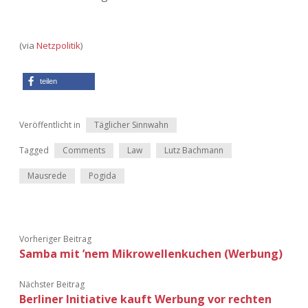
Adventskalender 2022
Adventskalender 2023
(via
Netzpolitik
)
Adventskalender 2024
teilen
Veröffentlicht in
Täglicher Sinnwahn
Tagged
Comments
Law
Lutz Bachmann
Mausrede
Pogida
Vorheriger Beitrag
Samba mit ’nem Mikrowellenkuchen (Werbung)
Nächster Beitrag
Berliner Initiative kauft Werbung vor rechten