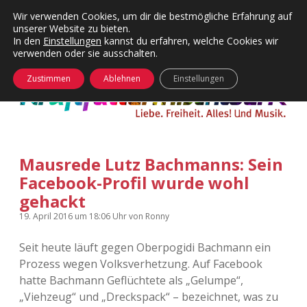
Wir verwenden Cookies, um dir die bestmögliche Erfahrung auf
unserer Website zu bieten.
Menü
Kategorien
Dropdown-
In den
Einstellungen
kannst du erfahren, welche Cookies wir
öffnen
Menü
verwenden oder sie ausschalten.
öffnen
24 Hours Chilling
KFMW-Disco
Zustimmen
Ablehnen
Einstellungen
Die Wende
Dates
Instagrams
Doku
Mausrede Lutz Bachmanns: Sein
KFMW-Disco
Contact
Facebook-Profil wurde wohl
Adventskalender
kfmw.stuff
gehackt
Dropdown-
Menü
19. April 2016
um 18:06 Uhr
von
Ronny
öffnen
Adventskalender 2010
Kopfkinomusik
facebook
instagram
rss
soundcloud
vimeo
Bluesky
Seit heute läuft gegen Oberpogidi Bachmann ein
Adventskalender 2011
Nur mal so
Prozess wegen Volksverhetzung. Auf Facebook
hatte Bachmann Geflüchtete als „Gelumpe“,
Adventskalender 2012
Täglicher Sinnwahn
„Viehzeug“ und „Dreckspack“ – bezeichnet, was zu