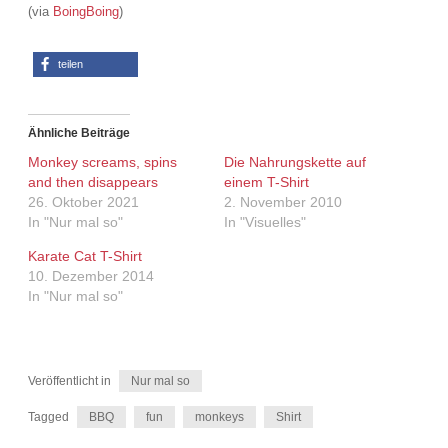
(via
BoingBoing
)
Adventskalender 2022
Adventskalender 2023
teilen
Adventskalender 2024
Ähnliche Beiträge
Monkey screams, spins
Die Nahrungskette auf
and then disappears
einem T-Shirt
26. Oktober 2021
2. November 2010
In "Nur mal so"
In "Visuelles"
Karate Cat T-Shirt
10. Dezember 2014
In "Nur mal so"
Veröffentlicht in
Nur mal so
Tagged
BBQ
fun
monkeys
Shirt