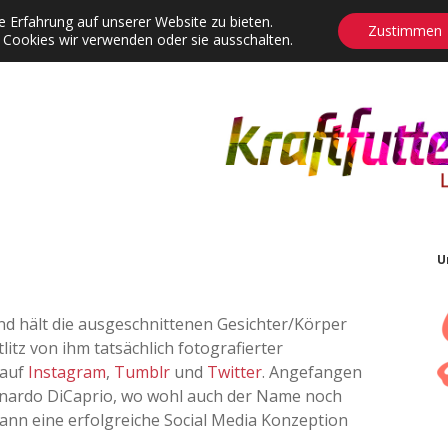
 Erfahrung auf unserer Website zu bieten.
Zustimmen
 Cookies wir verwenden oder sie ausschalten.
agrams
Contact
Adventskalender
Dropdown-Menü öffnen
U
und hält die ausgeschnittenen Gesichter/Körper
litz von ihm tatsächlich fotografierter
 auf
Instagram
,
Tumblr
und
Twitter
. Angefangen
eonardo DiCaprio, wo wohl auch der Name noch
ann eine erfolgreiche Social Media Konzeption