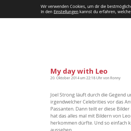
Wir verwenden Cookies, um dir die bestmögliche
In den
Einstellungen
kannst du erfahren, welche
Kategorien
KFMW-Disco
Dates
Inst
Dropdown-Menü öffnen
My day with Leo
20. Oktober 2014
um 22:18 Uhr
von
Ronny
Joel Strong läuft durch die Gegend 
irgendwelcher Celebrities vor das Ant
Passanten. Dann teilt er diese Bilder
hat das alles mal mit Bildern von L
herkommen dürfte. Und so einfach k
aussehen.