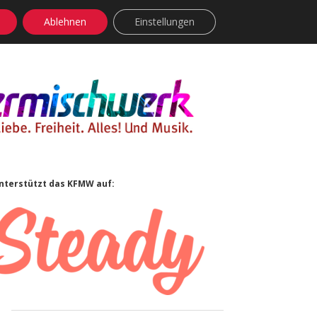
Ablehnen
Einstellungen
facebook
instagram
rss
soundcloud
vimeo
Bluesky
Sidebar
nterstützt das KFMW auf: