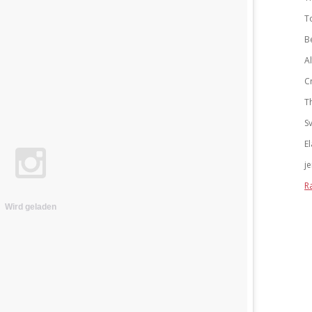
T
B
A
C
T
S
El
j
R
Wird geladen