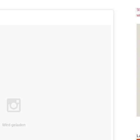
S
wi
Wird geladen
L