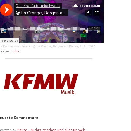
s Kraftfuttermischwerk
·
@ La Grange, Bergen auf Rügen, 11.04.2026
ory dazu:
Hier
.
eueste Kommentare
horsten
zu
Pause – Nichts ist schön und alles tut weh