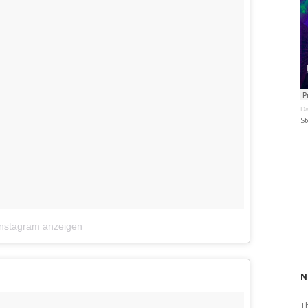
Da
St
Instagram anzeigen
N
T