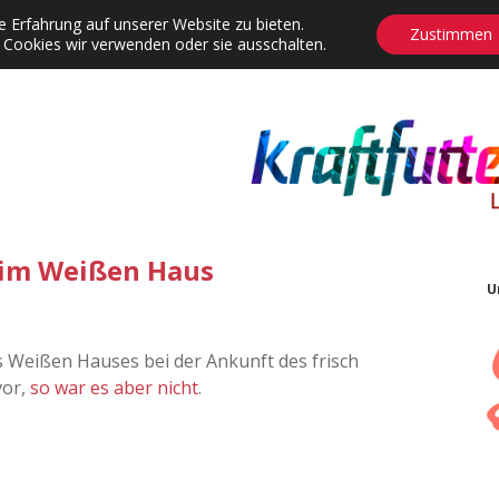
 Erfahrung auf unserer Website zu bieten.
Zustimmen
 Cookies wir verwenden oder sie ausschalten.
agrams
Contact
Adventskalender
Dropdown-Menü öffnen
 im Weißen Haus
U
es Weißen Hauses bei der Ankunft des frisch
vor,
so war es aber nicht
.