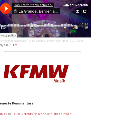
s Kraftfuttermischwerk
·
@ La Grange, Bergen auf Rügen, 11.04.2026
ory dazu:
Hier
.
eueste Kommentare
aMax
zu
Pause – Nichts ist schön und alles tut weh