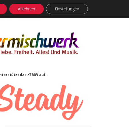
Ablehnen
Einstellungen
facebook
instagram
rss
soundcloud
vimeo
Bluesky
Sidebar
nterstützt das KFMW auf: