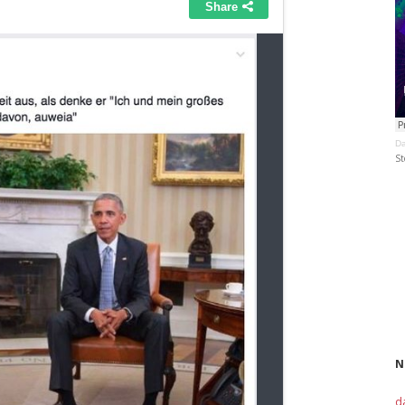
Da
St
N
d