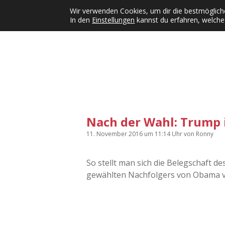
Wir verwenden Cookies, um dir die bestmögliche
In den
Einstellungen
kannst du erfahren, welche
Kategorien
KFMW-Disco
Dates
Inst
Dropdown-Menü öffnen
Nach der Wahl: Trump
11. November 2016
um 11:14 Uhr
von
Ronny
So stellt man sich die Belegschaft d
gewählten Nachfolgers von Obama 