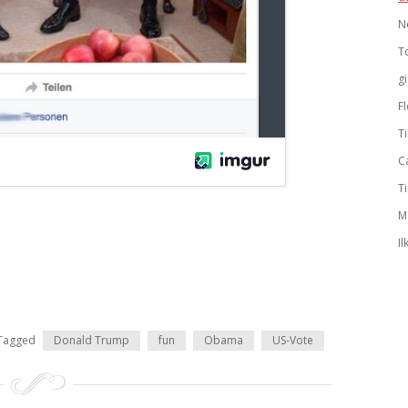
N
T
g
F
Ti
C
T
M
Il
Tagged
Donald Trump
fun
Obama
US-Vote