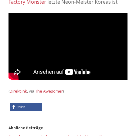
Factory Monster
letzte Neon-Meister Koreas ist.
Adventskalender 2013
Visuelles
Adventskalender 2014
Wandnotizen
Adventskalender 2015
Adventskalender 2016
Adventskalender 2017
Adventskalender 2018
(
Direktlink
, via
The Awesomer
)
Adventskalender 2019
teilen
Adventskalender 2020
Adventskalender 2021
Ähnliche Beiträge