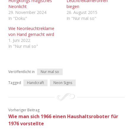
Hongkongs magisches
Leuchtreklameröhren
Adventskalender 2022
Neonlicht
biegen
29. November 2024
26. August 2015
In "Doku"
In "Nur mal so"
Adventskalender 2023
Wie Neonleuchtreklame
Adventskalender 2024
von Hand gemacht wird
1. Juni 2022
In "Nur mal so"
Veröffentlicht in
Nur mal so
Tagged
Handcraft
Neon Signs
Vorheriger Beitrag
Wie man sich 1966 einen Haushaltsroboter für
1976 vorstellte