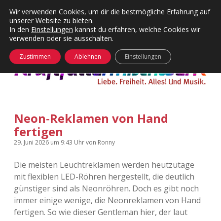
Wir verwenden Cookies, um dir die bestmögliche Erfahrung auf
unserer Website zu bieten.
Menü
Kategorien
Dropdown-
In den
Einstellungen
kannst du erfahren, welche Cookies wir
öffnen
Menü
verwenden oder sie ausschalten.
öffnen
24 Hours Chilling
KFMW-Disco
Zustimmen
Ablehnen
Einstellungen
Die Wende
Dates
Instagrams
Doku
Neon-Reklamen von Hand
KFMW-Disco
Contact
fertigen
Adventskalender
kfmw.stuff
Dropdown-
29. Juni 2026
um 9:43 Uhr
von
Ronny
Menü
öffnen
Die meisten Leuchtreklamen werden heutzutage
Adventskalender 2010
Kopfkinomusik
facebook
instagram
rss
soundcloud
vimeo
Bluesky
mit flexiblen LED-Röhren hergestellt, die deutlich
günstiger sind als Neonröhren. Doch es gibt noch
Adventskalender 2011
Nur mal so
immer einige wenige, die Neonreklamen von Hand
fertigen. So wie dieser Gentleman hier, der laut
Adventskalender 2012
Täglicher Sinnwahn