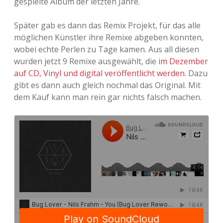
gespielte Album der letzten Jahre.
Adventskalender 2013
Visuelles
Später gab es dann das Remix Projekt, für das alle
möglichen Künstler ihre Remixe abgeben konnten,
Adventskalender 2014
Wandnotizen
wobei echte Perlen zu Tage kamen. Aus all diesen
wurden jetzt 9 Remixe ausgewählt, die
im Dezember
Adventskalender 2015
auf CD, Vinyl und digital veröffentlicht werden
. Dazu
gibt es dann auch gleich nochmal das Original. Mit
Adventskalender 2016
dem Kauf kann man rein gar nichts falsch machen.
Adventskalender 2017
Adventskalender 2018
Adventskalender 2019
Adventskalender 2020
Adventskalender 2021