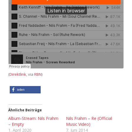
Adventskalender 2022
Adventskalender 2023
Adventskalender 2024
(
Direktlink
, via
RBN
)
teilen
Ähnliche Beiträge
Album-Stream: Nils Frahm
Nils Frahm – Re (Official
– Empty
Music Video)
1. April 2020
7. Juni 2014