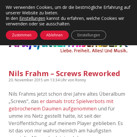
Wir verwenden Cookies, um dir die bestmögliche Erfahrung auf
unserer Website zu bieten.
Menü
Kategorien
Dropdown-
In den
Einstellungen
kannst du erfahren, welche Cookies wir
öffnen
Menü
verwenden oder sie ausschalten.
öffnen
24 Hours Chilling
KFMW-Disco
Zustimmen
Ablehnen
Einstellungen
Die Wende
Dates
Instagrams
Doku
Nils Frahm – Screws Reworked
KFMW-Disco
Contact
20. November 2015
um 13:34 Uhr
von
Ronny
Adventskalender
kfmw.stuff
Dropdown-
Menü
Nils Frahms jetzt schon drei Jahre altes Überalbum
öffnen
„Screws“, das
er damals trotz Spielverbots mit
Adventskalender 2010
Kopfkinomusik
facebook
instagram
rss
soundcloud
vimeo
Bluesky
gebrochenem Daumen aufgenommen
und für
umme ins Netz gestellt hatte, ist seit der
Adventskalender 2011
Nur mal so
Veröffentlichung auf meinem Player geblieben. Es
ist das von mir wahrscheinlich am häufigsten
Adventskalender 2012
Täglicher Sinnwahn