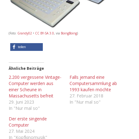
Adventskalender 2022
Adventskalender 2023
(Foto:
Grandy02
•
CC BY-SA 3.0
, via
BoingBoing
)
Adventskalender 2024
teilen
Ähnliche Beiträge
2.200 vergessene Vintage-
Falls jemand eine
Computer werden aus
Computersammlung ab
einer Scheune in
1993 kaufen möchte
Massachusetts befreit
27. Februar 2018
29. Juni 2023
In "Nur mal so"
In "Nur mal so"
Der erste singende
Computer
27. Mai 2024
In "Kopfkinomusik"