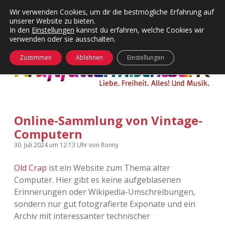
Wir verwenden Cookies, um dir die bestmögliche Erfahrung auf
unserer Website zu bieten.
Menü
Kategorien
Dropdown-
In den
Einstellungen
kannst du erfahren, welche Cookies wir
öffnen
Menü
verwenden oder sie ausschalten.
öffnen
24 Hours Chilling
KFMW-Disco
Zustimmen
Ablehnen
Einstellungen
Die Wende
Dates
Instagrams
Doku
Online-Sammlung von Vintage-
KFMW-Disco
Contact
Computern
Adventskalender
kfmw.stuff
Dropdown-
30. Juli 2024
um 12:13 Uhr
von
Ronny
Menü
öffnen
Old Crap
ist ein Website zum Thema alter
Adventskalender 2010
Kopfkinomusik
facebook
instagram
rss
soundcloud
vimeo
Bluesky
Computer. Hier gibt es keine aufgeblasenen
Erinnerungen oder Wikipedia-Umschreibungen,
Adventskalender 2011
Nur mal so
sondern nur gut fotografierte Exponate und ein
Archiv mit interessanter technischer
Adventskalender 2012
Täglicher Sinnwahn