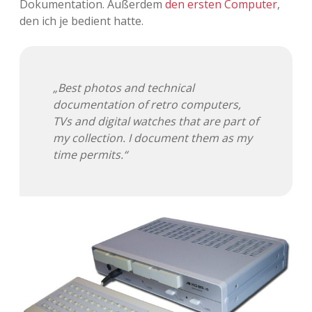
Dokumentation. Außerdem
den ersten Computer
,
den ich je bedient hatte.
Adventskalender 2013
Visuelles
Adventskalender 2014
Wandnotizen
„Best photos and technical
Adventskalender 2015
documentation of retro computers,
TVs and digital watches that are part of
Adventskalender 2016
my collection. I document them as my
time permits.“
Adventskalender 2017
Adventskalender 2018
Adventskalender 2019
Adventskalender 2020
Adventskalender 2021