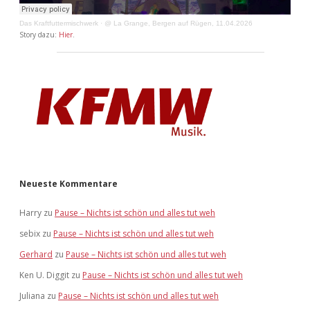
Das Kraftfuttermischwerk
·
@ La Grange, Bergen auf Rügen, 11.04.2026
Story dazu:
Hier
.
Neueste Kommentare
Harry
zu
Pause – Nichts ist schön und alles tut weh
sebix
zu
Pause – Nichts ist schön und alles tut weh
Gerhard
zu
Pause – Nichts ist schön und alles tut weh
Ken U. Diggit
zu
Pause – Nichts ist schön und alles tut weh
Juliana
zu
Pause – Nichts ist schön und alles tut weh