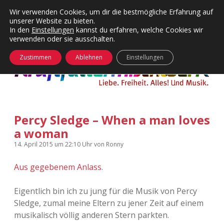
Wir verwenden Cookies, um dir die bestmögliche Erfahrung auf
unserer Website zu bieten.
Menü
Kategorien
Dropdown-
In den
Einstellungen
kannst du erfahren, welche Cookies wir
öffnen
Menü
verwenden oder sie ausschalten.
öffnen
24 Hours Chilling
KFMW-Disco
Zustimmen
Ablehnen
Einstellungen
Die Wende
Dates
Instagrams
Doku
Percy Sledge – When a man loves
KFMW-Disco
Contact
a woman
Adventskalender
kfmw.stuff
Dropdown-
14. April 2015
um 22:10 Uhr
von
Ronny
Menü
öffnen
Aus gegebenem Anlass
.
Adventskalender 2010
Kopfkinomusik
facebook
instagram
rss
soundcloud
vimeo
Bluesky
Eigentlich bin ich zu jung für die Musik von Percy
Adventskalender 2011
Nur mal so
Sledge, zumal meine Eltern zu jener Zeit auf einem
musikalisch völlig anderen Stern parkten.
Adventskalender 2012
Täglicher Sinnwahn