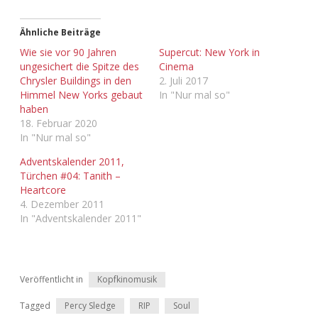
Adventskalender 2022
Ähnliche Beiträge
Adventskalender 2023
Wie sie vor 90 Jahren
Supercut: New York in
ungesichert die Spitze des
Cinema
Adventskalender 2024
Chrysler Buildings in den
2. Juli 2017
Himmel New Yorks gebaut
In "Nur mal so"
haben
18. Februar 2020
In "Nur mal so"
Adventskalender 2011,
Türchen #04: Tanith –
Heartcore
4. Dezember 2011
In "Adventskalender 2011"
Veröffentlicht in
Kopfkinomusik
Tagged
Percy Sledge
RIP
Soul