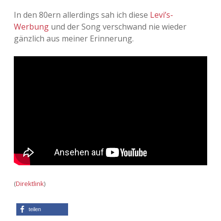
In den 80ern allerdings sah ich diese
Levi’s-
Adventskalender 2013
Visuelles
Werbung
und der Song verschwand nie wieder
gänzlich aus meiner Erinnerung.
Adventskalender 2014
Wandnotizen
Adventskalender 2015
Adventskalender 2016
Adventskalender 2017
Adventskalender 2018
Adventskalender 2019
Adventskalender 2020
(
Direktlink
)
Adventskalender 2021
teilen