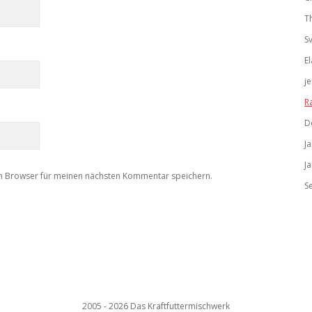
T
S
El
j
R
D
J
J
m Browser für meinen nächsten Kommentar speichern.
S
2005 - 2026 Das Kraftfuttermischwerk