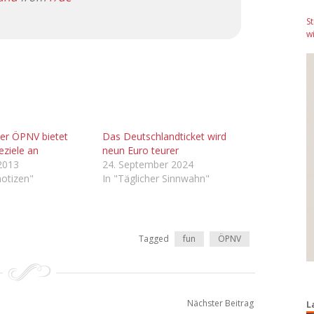
S
wi
ner ÖPNV bietet
Das Deutschlandticket wird
eziele an
neun Euro teurer
 2013
24. September 2024
otizen"
In "Täglicher Sinnwahn"
Tagged
fun
ÖPNV
Nächster Beitrag
L