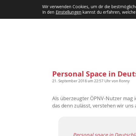
Wir verwenden Cookies, um dir die bestmögliche
In den
Einstellungen
kannst du erfahren, welche
Kategorien
KFMW-Disco
Dates
Inst
Dropdown-Menü öffnen
Personal Space in Deu
21. September 2018
um 22:57 Uhr
von
Ronny
Als überzeugter ÖPNV-Nutzer mag ic
das denn zulässt, verstehen wir uns al
Personal space in Deutsch