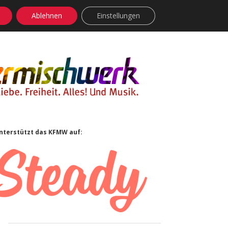
Ablehnen
Einstellungen
facebook
instagram
rss
soundcloud
vimeo
Bluesky
Sidebar
nterstützt das KFMW auf: