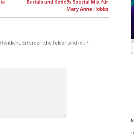
ie
Burials und Kode9s Special Mix für
Mary Anne Hobbs
fentlicht.
Erforderliche Felder sind mit
*
Da
St
N
C