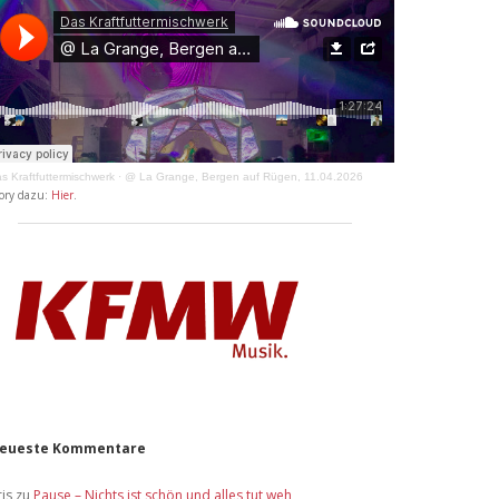
s Kraftfuttermischwerk
·
@ La Grange, Bergen auf Rügen, 11.04.2026
ory dazu:
Hier
.
eueste Kommentare
ris
zu
Pause – Nichts ist schön und alles tut weh