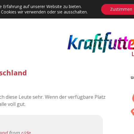
 Erfahrung auf unserer Website zu bieten.
Zustimmen
 Cookies wir verwenden oder sie ausschalten.
agrams
Contact
Adventskalender
Dropdown-Menü öffnen
tschland
U
h diese Leute sehr. Wenn der verfügbare Platz
le voll gut.
land
from
r/de