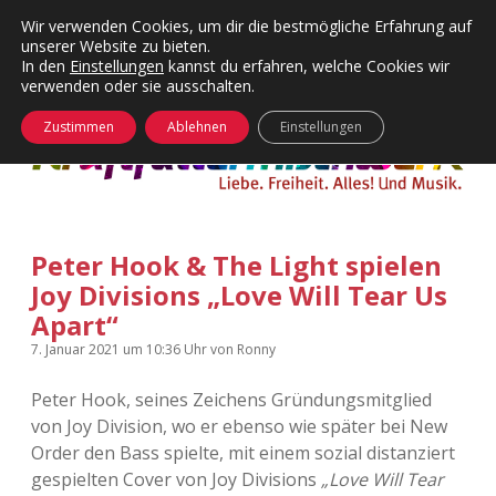
Wir verwenden Cookies, um dir die bestmögliche Erfahrung auf
unserer Website zu bieten.
Menü
Kategorien
Dropdown-
In den
Einstellungen
kannst du erfahren, welche Cookies wir
öffnen
Menü
verwenden oder sie ausschalten.
öffnen
24 Hours Chilling
KFMW-Disco
Zustimmen
Ablehnen
Einstellungen
Die Wende
Dates
Instagrams
Doku
Peter Hook & The Light spielen
KFMW-Disco
Contact
Joy Divisions „Love Will Tear Us
Adventskalender
kfmw.stuff
Apart“
Dropdown-
Menü
7. Januar 2021
um 10:36 Uhr
von
Ronny
öffnen
Adventskalender 2010
Kopfkinomusik
facebook
instagram
rss
soundcloud
vimeo
Bluesky
Peter Hook, seines Zeichens Gründungsmitglied
Adventskalender 2011
Nur mal so
von Joy Division, wo er ebenso wie später bei New
Order den Bass spielte, mit einem sozial distanziert
Adventskalender 2012
Täglicher Sinnwahn
gespielten Cover von Joy Divisions
„Love Will Tear