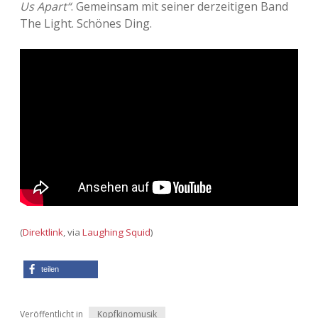
Us Apart“
. Gemeinsam mit seiner derzeitigen Band
Adventskalender 2013
Visuelles
The Light. Schönes Ding.
Adventskalender 2014
Wandnotizen
Adventskalender 2015
Adventskalender 2016
Adventskalender 2017
Adventskalender 2018
Adventskalender 2019
(
Direktlink
, via
Laughing Squid
)
Adventskalender 2020
teilen
Adventskalender 2021
Veröffentlicht in
Kopfkinomusik