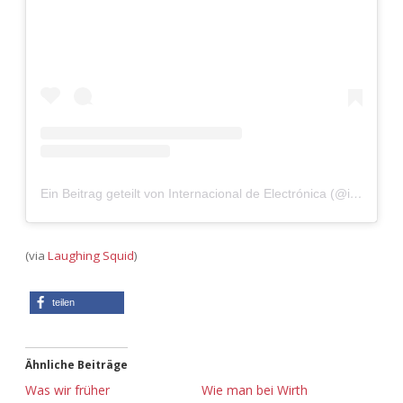
Adventskalender 2022
Adventskalender 2023
Adventskalender 2024
Ein Beitrag geteilt von Internacional de Electrónica (@internacional_de_electronica)
(via
Laughing Squid
)
teilen
Ähnliche Beiträge
Was wir früher
Wie man bei Wirth