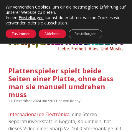
Wir verwenden Cookies, um dir die bestmögliche Erfahrung auf
unserer Website zu bieten.
Menü
Kategorien
Dropdown-
In den
Einstellungen
kannst du erfahren, welche Cookies wir
öffnen
Menü
verwenden oder sie ausschalten.
öffnen
24 Hours Chilling
KFMW-Disco
Zustimmen
Ablehnen
Einstellungen
Die Wende
Dates
Instagrams
Doku
Plattenspieler spielt beide
KFMW-Disco
Contact
Seiten einer Platte, ohne dass
Adventskalender
kfmw.stuff
man sie manuell umdrehen
Dropdown-
Menü
muss
öffnen
Adventskalender 2010
Kopfkinomusik
11. Dezember 2024
um 9:03 Uhr
von
Ronny
facebook
instagram
rss
soundcloud
vimeo
Bluesky
Adventskalender 2011
Nur mal so
Internacional de Electrónica
, eine Stereo-
Reparaturwerkstatt in Bogotá, Kolumbien, hat
Adventskalender 2012
Täglicher Sinnwahn
dieses Video einer Sharp VZ-1600 Stereoanlage mit