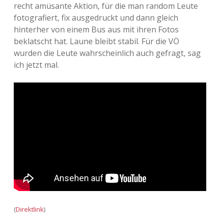
recht amüsante Aktion, für die man random Leute
Adventskalender 2013
Visuelles
fotografiert, fix ausgedruckt und dann gleich
hinterher von einem Bus aus mit ihren Fotos
Adventskalender 2014
Wandnotizen
beklatscht hat. Laune bleibt stabil. Für die VÖ
wurden die Leute wahrscheinlich auch gefragt, sag
Adventskalender 2015
ich jetzt mal.
Adventskalender 2016
Adventskalender 2017
Adventskalender 2018
Adventskalender 2019
Adventskalender 2020
Adventskalender 2021
(
Direktlink
)