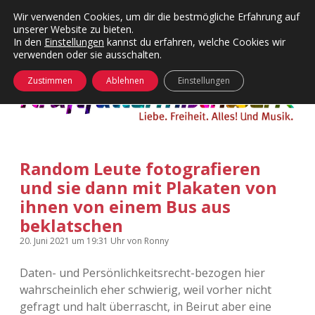
Wir verwenden Cookies, um dir die bestmögliche Erfahrung auf
unserer Website zu bieten.
Menü
Kategorien
Dropdown-
In den
Einstellungen
kannst du erfahren, welche Cookies wir
öffnen
Menü
verwenden oder sie ausschalten.
öffnen
24 Hours Chilling
KFMW-Disco
Zustimmen
Ablehnen
Einstellungen
Die Wende
Dates
Instagrams
Doku
Random Leute fotografieren
KFMW-Disco
Contact
und sie dann mit Plakaten von
Adventskalender
kfmw.stuff
ihnen von einem Bus aus
Dropdown-
Menü
beklatschen
öffnen
Adventskalender 2010
Kopfkinomusik
20. Juni 2021
um 19:31 Uhr
von
Ronny
facebook
instagram
rss
soundcloud
vimeo
Bluesky
Adventskalender 2011
Nur mal so
Daten- und Persönlichkeitsrecht-bezogen hier
wahrscheinlich eher schwierig, weil vorher nicht
Adventskalender 2012
Täglicher Sinnwahn
gefragt und halt überrascht, in Beirut aber eine